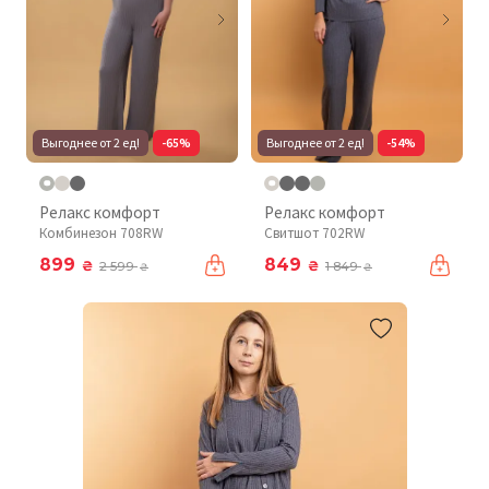
Выгоднее от 2 ед!
-65%
Выгоднее от 2 ед!
-54%
Релакс комфорт
Релакс комфорт
Комбинезон 708RW
Свитшот 702RW
899
849
₴
₴
2 599
1 849
₴
₴