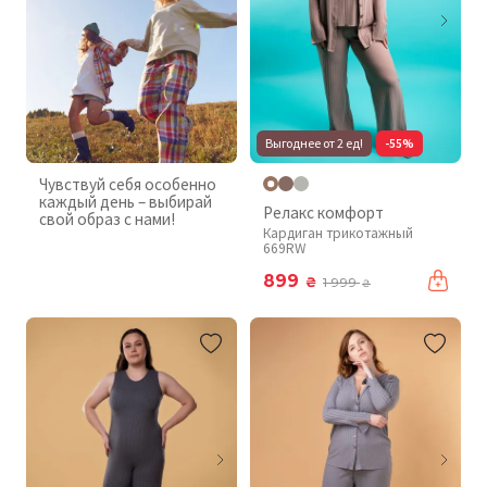
Выгоднее от 2 ед!
-55%
Чувствуй себя особенно
каждый день – выбирай
Релакс комфорт
свой образ с нами!
Кардиган трикотажный
669RW
899
₴
1 999
₴