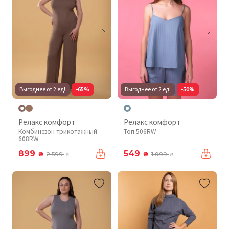
Выгоднее от 2 ед!
-65%
Выгоднее от 2 ед!
-50%
Релакс комфорт
Релакс комфорт
Комбинезон трикотажный
Топ 506RW
608RW
899
549
₴
₴
2 599
1 099
₴
₴