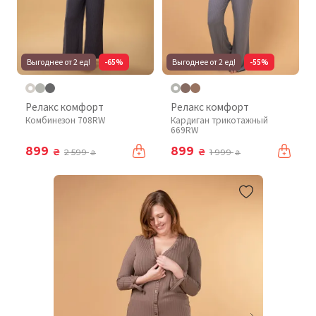
Выгоднее от 2 ед!
-65%
Выгоднее от 2 ед!
-55%
Релакс комфорт
Релакс комфорт
Комбинезон 708RW
Кардиган трикотажный
669RW
899
899
₴
₴
2 599
1 999
₴
₴