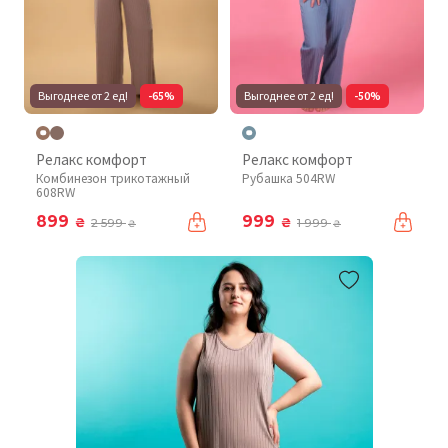
Выгоднее от 2 ед!
-65%
Выгоднее от 2 ед!
-50%
Релакс комфорт
Релакс комфорт
Комбинезон трикотажный
Рубашка 504RW
608RW
899
999
₴
₴
2 599
1 999
₴
₴