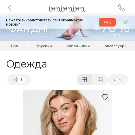
Бажаєте використовувати сайт українською
ТАК
мовою?
Бра
Трусики
Купальники
Аксессуары
Одежда
1