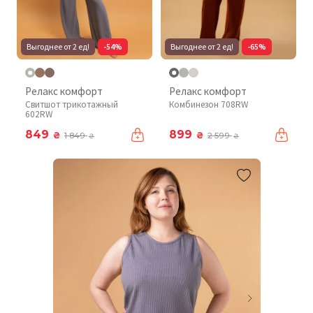
Выгоднее от 2 ед!
-54%
Выгоднее от 2 ед!
-65%
Релакс комфорт
Релакс комфорт
Свитшот трикотажный
Комбинезон 708RW
602RW
849
899
₴
₴
1 849
2 599
₴
₴