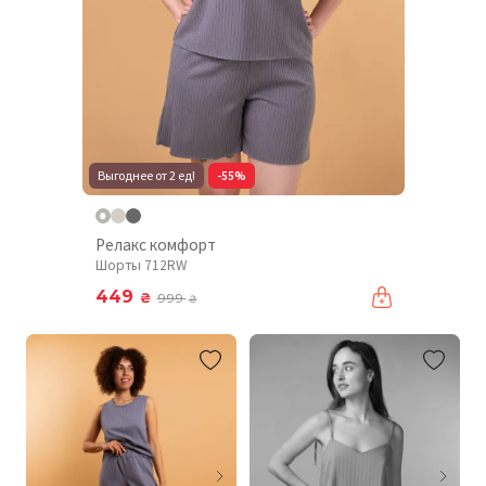
Выгоднее от 2 ед!
-55%
Релакс комфорт
Шорты 712RW
449
₴
999
₴