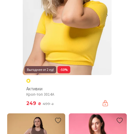
Выгоднее от 2 ед!
-50%
Активки
Кроп-топ 3014A
249
₴
499
₴