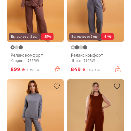
Выгоднее от 2 ед!
-55%
Выгоднее от 2 ед!
-54%
Релакс комфорт
Релакс комфорт
Кардиган 769RW
Штаны 710RW
899
849
₴
₴
1 999
1 849
₴
₴