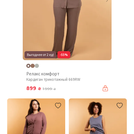
Выгоднее от 2 ед!
-55%
Релакс комфорт
Кардиган трикотажный 669RW
899
₴
1 999
₴