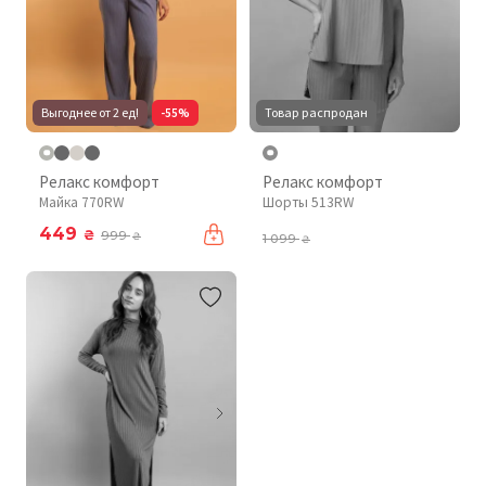
Выгоднее от 2 ед!
-55%
Товар распродан
Релакс комфорт
Релакс комфорт
Майка 770RW
Шорты 513RW
449
₴
999
₴
1 099
₴