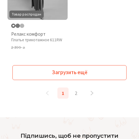
Товар распродан
Релакс комфорт
Платье трикотажное 611RW
2 399
₴
Загрузить ещё
1
2
Підпишись, щоб не пропустити