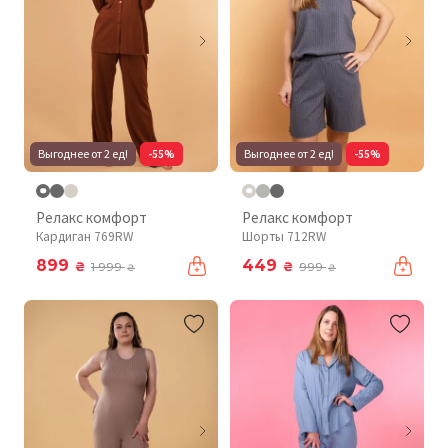
Выгоднее от 2 ед!
-55%
Выгоднее от 2 ед!
-55%
Релакс комфорт
Релакс комфорт
Кардиган 769RW
Шорты 712RW
899
449
₴
₴
1 999
999
₴
₴