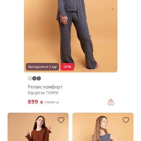
Выгоднее от 2 ед!
-55%
Релакс комфорт
Кардиган 769RW
899
₴
1 999
₴