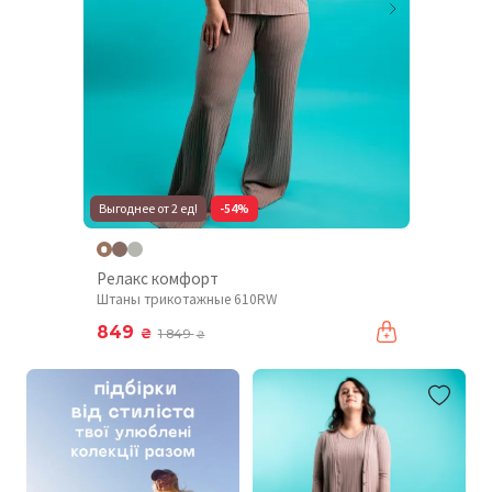
Выгоднее от 2 ед!
-54%
Релакс комфорт
Штаны трикотажные 610RW
849
₴
1 849
₴