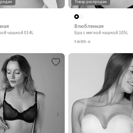
продан
Товар распродан
нная
Влюбленная
кой чашкой 014L
Бра с мягкой чашкой 105L
1 639
₴