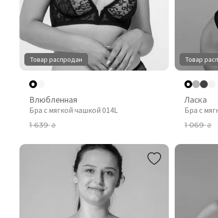
Товар распродан
Товар рас
Влюбленная
Ласка
Бра с мягкой чашкой 014L
Бра с мяг
1 639
1 069
₴
₴