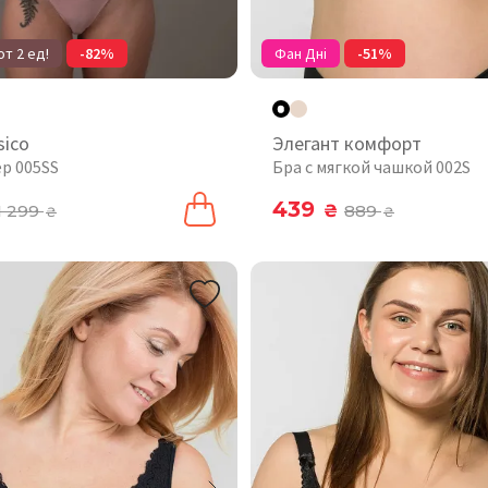
т 2 ед!
-82%
Фан Дні
-51%
sico
Элегант комфорт
ер 005SS
Бра с мягкой чашкой 002S
439
1 299
₴
889
₴
₴