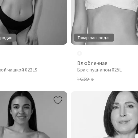
продан
Товар распродан
Влюбленная
кой чашкой 022LS
Бра с пуш-апом 025L
1 639
₴