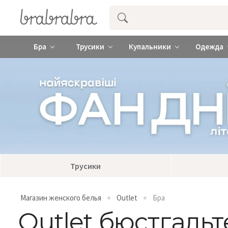
Купить нижнее женское белье ❤️ br
Бра
Трусики
Купальники
Одежда
Трусики
Магазин женского белья
Outlet
Бра
Outlet бюстгаль