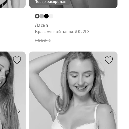
Товар распродан
Ласка
Бра с мягкой чашкой 022LS
1 069
₴