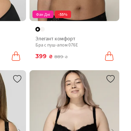
Фан Дні
-55%
Элегант комфорт
Бра с пуш-апом 076Е
399
₴
889
₴