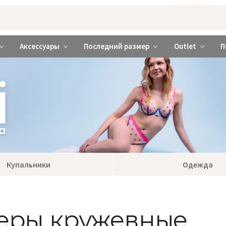
Бажаєте використовувати сайт українською мовою?
ТАК
abrabra ❤️ Киев и Украина
Аксессуары
Последний размер
Outlet
П
Купальники
Одежда
теры кружевные