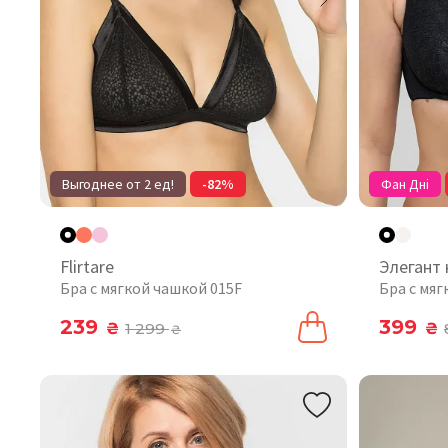
Выгоднее от 2 ед!
-82%
Фан Дні
Flirtare
Элегант
Бра с мягкой чашкой 015F
Бра с мяг
239
399
₴
1 299
₴
₴