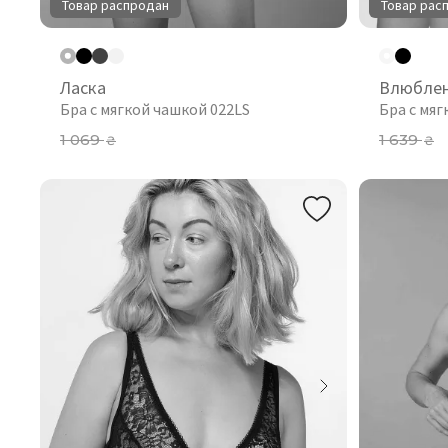
Товар распродан
Товар рас
Ласка
Влюбле
Бра с мягкой чашкой 022LS
Бра с мяг
1 069
1 639
₴
₴