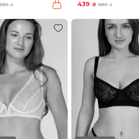
439
889
₴
889
₴
₴