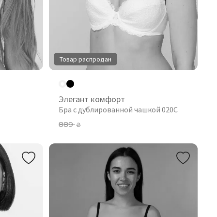
Товар распродан
Элегант комфорт
Бра с дублированной чашкой 020С
889
₴