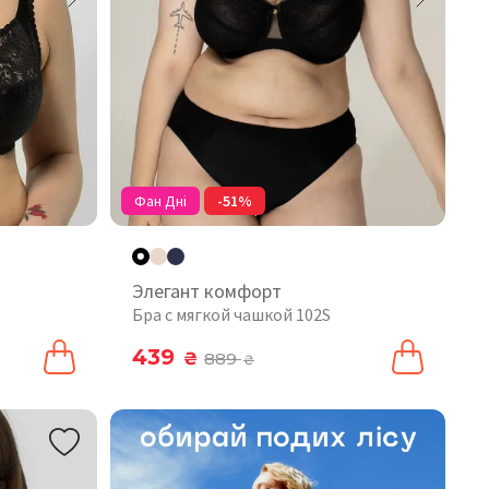
Фан Дні
-51%
Элегант комфорт
Бра с мягкой чашкой 102S
439
₴
889
₴