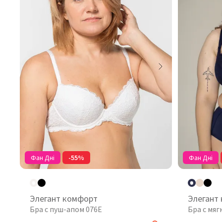
Фан Дні
-55%
Фан Дні
Элегант комфорт
Элегант
Бра с пуш-апом 076Е
Бра с мяг