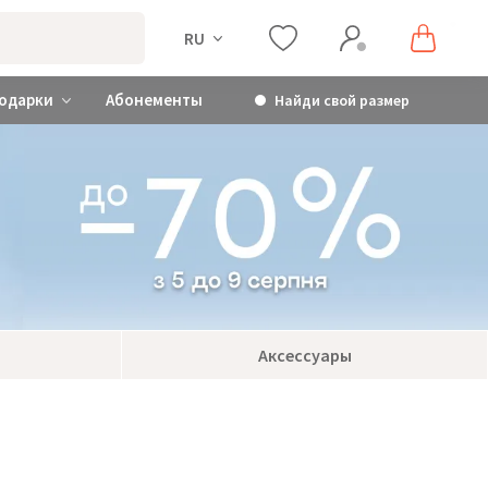
RU
одарки
Абонементы
Найди свой размер
Аксессуары