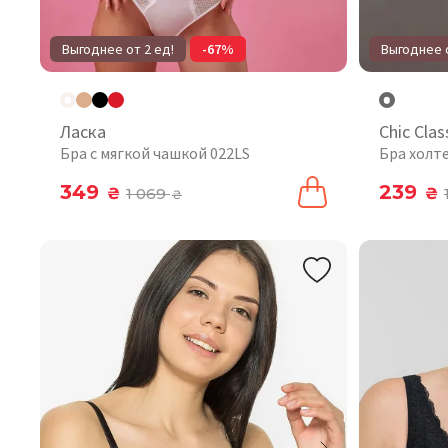
Выгоднее от 2 ед!
-67%
Выгоднее о
Ласка
Chic Clas
Бра с мягкой чашкой 022LS
Бра холт
349
239
₴
1 069
₴
₴