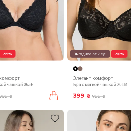
-55%
Выгоднее от 2 ед!
-50%
 комфорт
Элегант комфорт
кой чашкой 065E
Бра с мягкой чашкой 201М
399
889
₴
799
₴
₴