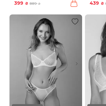
399
439
₴
889
₴
₴