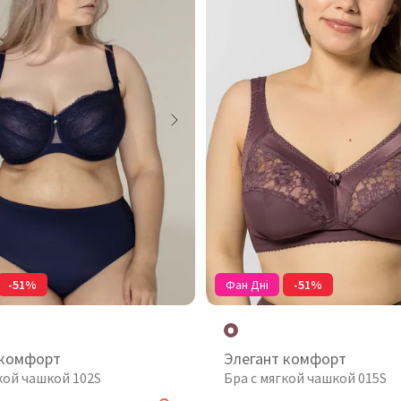
-51%
Фан Дні
-51%
 комфорт
Элегант комфорт
кой чашкой 102S
Бра с мягкой чашкой 015S