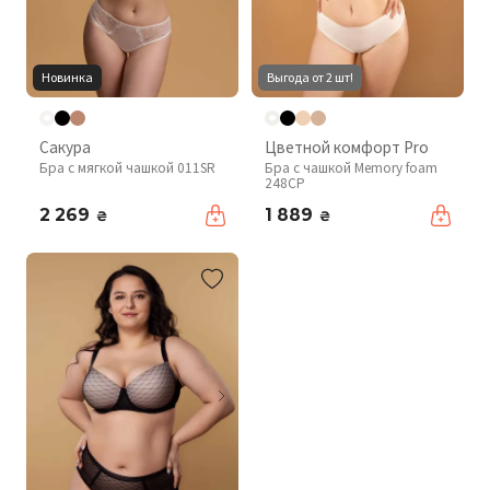
Новинка
Выгода от 2 шт!
Сакура
Цветной комфорт Pro
Бра с мягкой чашкой 011SR
Бра с чашкой Memory foam
248CP
2 269
1 889
₴
₴