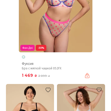
Фан Дні
-30%
Фуксия
Бра с мягкой чашкой 052FX
1 469
₴
2 099
₴