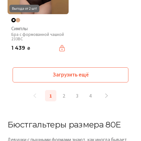
Выгода от 2 шт!
Симплы
Бра с формованной чашкой
233BC
1 439
₴
Загрузить ещё
1
2
3
4
Бюстгальтеры размера 80E
Девушки с пышными формами знают, как иногда бывает