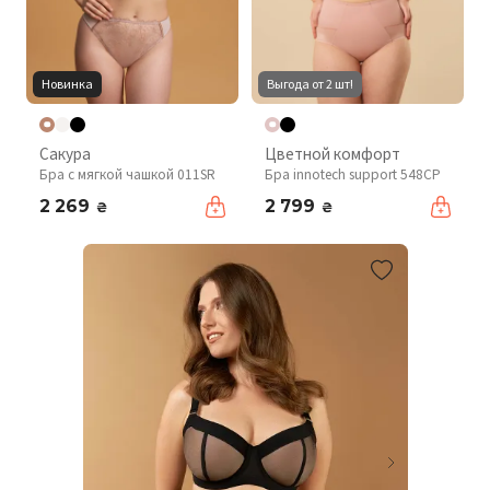
Новинка
Выгода от 2 шт!
Сакура
Цветной комфорт
Бра с мягкой чашкой 011SR
Бра innotech support 548CP
2 269
2 799
₴
₴