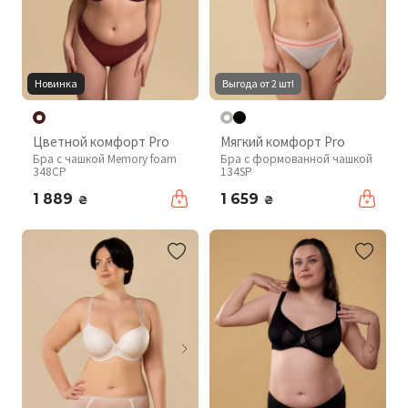
Новинка
Выгода от 2 шт!
Цветной комфорт Pro
Мягкий комфорт Pro
Бра с чашкой Memory foam
Бра с формованной чашкой
348CP
134SP
1 889
1 659
₴
₴