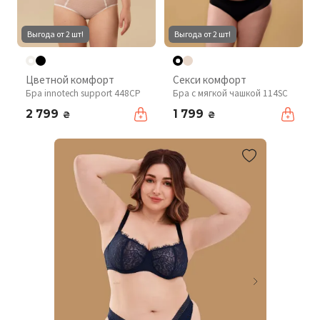
Выгода от 2 шт!
Выгода от 2 шт!
Цветной комфорт
Секси комфорт
Бра innotech support 448CP
Бра с мягкой чашкой 114SC
2 799
1 799
₴
₴