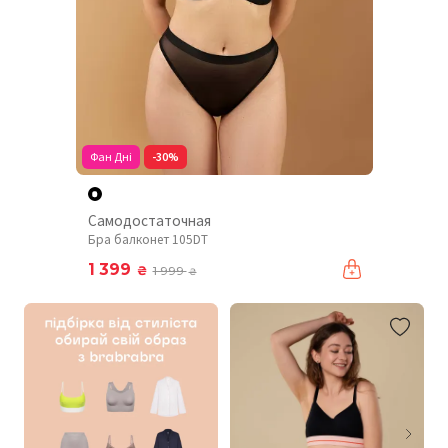
Фан Дні
-30%
Самодостаточная
Бра балконет 105DT
1 399
₴
1 999
₴