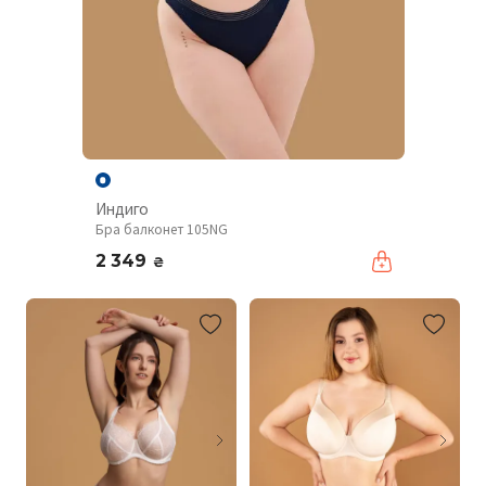
Индиго
Бра балконет 105NG
2 349
₴