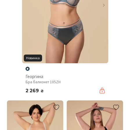
Новинка
Георгина
Бра балконет 105ZH
2 269
₴