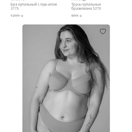
Бра купальный с пуш-апом
Трусы купальные
377S
бразилиана 527V
1 299
699
₴
₴