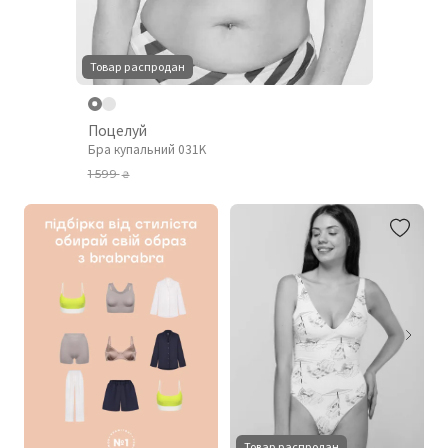
Товар распродан
Поцелуй
Бра купальний 031K
1 599
₴
Товар распродан