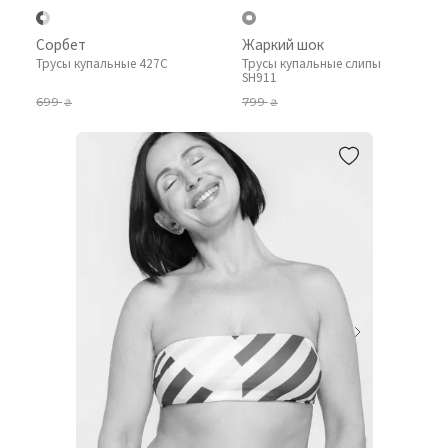
Сорбет
Жаркий шок
Трусы купальные 427C
Трусы купальные слипы
SH911
699
799
₴
₴