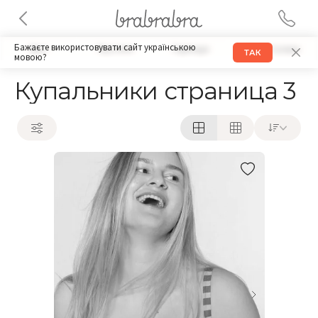
Бажаєте використовувати сайт українською
Бра
Трусики
Одежда
Аксессуары
ТАК
мовою?
Купальники страница 3