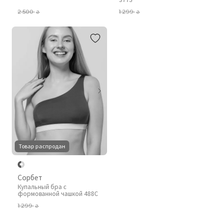
2 500
1 299
₴
₴
Товар распродан
Сорбет
Купальный бра с
формованной чашкой 488C
1 299
₴