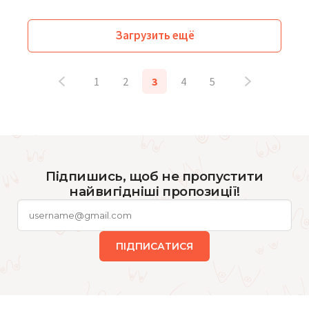
Загрузить ещё
1
2
3
4
5
Підпишись, щоб не пропустити
найвигідніші пропозиції!
ПІДПИСАТИСЯ