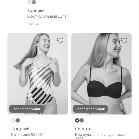
Тропики
Бюст купальный 114T
900
₴
Товар распродан
Товар распродан
Поцелуй
Сиеста
Купальник 5000K
Бра купальный с пуш-апом
377S