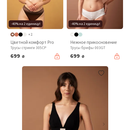
-40% на 2 единицу!
-40% на 2 единицу!
+2
Цветной комфорт Pro
Нежное прикосновение
Трусы стринги 305CP
Трусы брифы 003GT
699
699
₴
₴