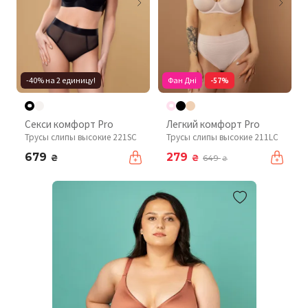
-40% на 2 единицу!
Фан Дні
-57%
Секси комфорт Pro
Легкий комфорт Pro
Трусы слипы высокие 221SC
Трусы слипы высокие 211LC
679
279
₴
₴
649
₴