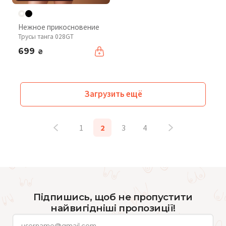
Нежное прикосновение
Трусы танга 028GT
699
₴
Загрузить ещё
1
2
3
4
Підпишись, щоб не пропустити
найвигідніші пропозиції!