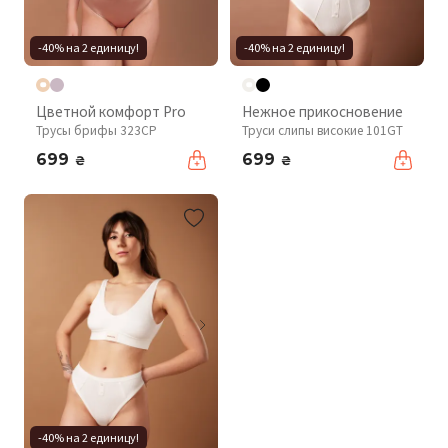
-40% на 2 единицу!
-40% на 2 единицу!
Цветной комфорт Pro
Нежное прикосновение
Трусы брифы 323CP
Труси слипы високие 101GT
699
699
₴
₴
-40% на 2 единицу!