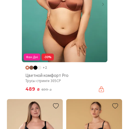
Фан Дні
-30%
+2
Цветной комфорт Pro
Трусы стринги 305CP
489
₴
699
₴