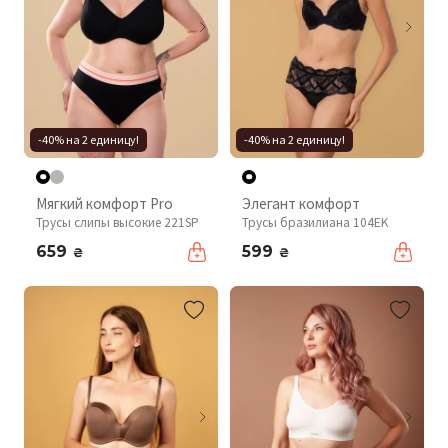
-40% на 2 единицу!
-40% на 2 единицу!
Мягкий комфорт Pro
Элегант комфорт
Трусы слипы высокие 221SP
Трусы бразилиана 104EK
659
599
₴
₴