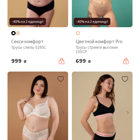
-40% на 2 единицу!
-40% на 2 единицу!
Секси комфорт
Цветной комфорт Pro
Трусы слипы 028SC
Трусы стринги высокие
105CP
999
699
₴
₴