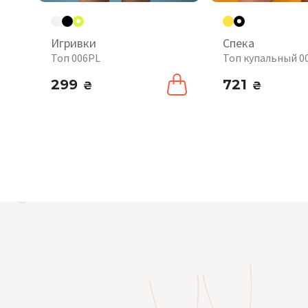
Игривки
Спека
Топ 006PL
Топ купальный 0
299
721
₴
₴