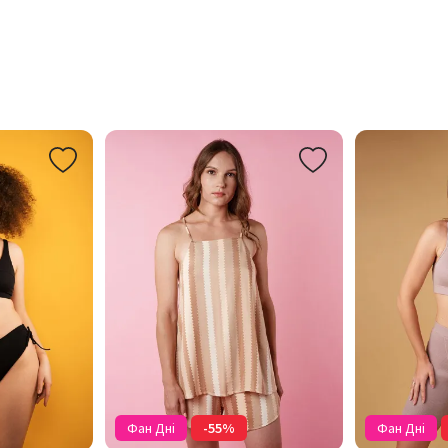
Фан Дні
-55%
Фан Дні