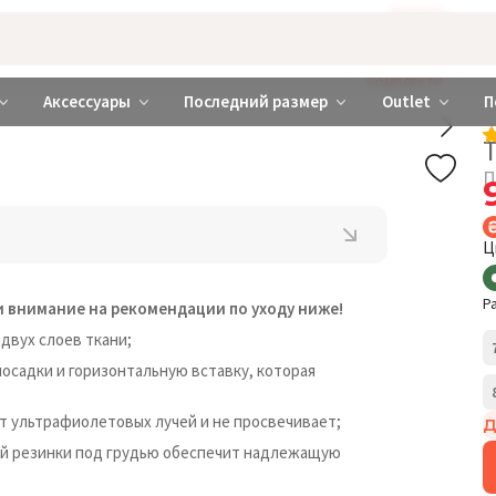
Бажаєте використовувати сайт українською мовою?
ТАК
abrabra ❤️ Киев и Украина
КОМПЛЕКТИ
Аксессуары
Последний размер
Outlet
П
П
Ц
Р
и внимание на рекомендации по уходу ниже!
 двух слоев ткани;
осадки и горизонтальную вставку, которая
 ультрафиолетовых лучей и не просвечивает;
Д
ой резинки под грудью обеспечит надлежащую