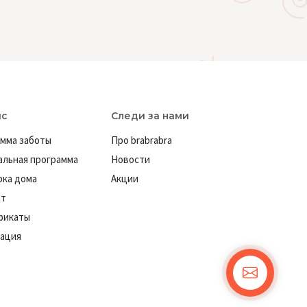
ис
Следи за нами
мма заботы
Про brabrabra
льная программа
Новости
ка дома
Акции
ат
фикаты
ация