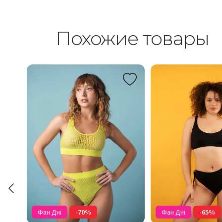
Похожие товары
Фан Дні
-70%
Фан Дні
-65%