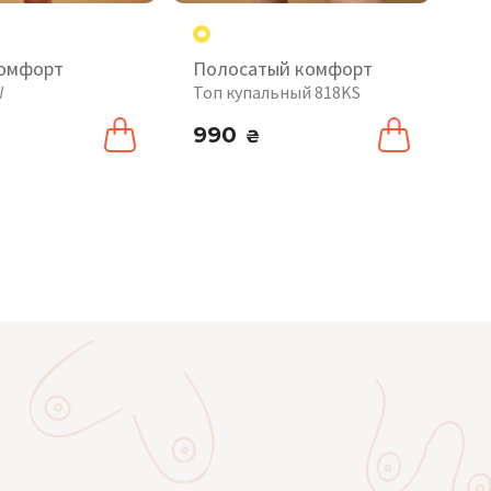
комфорт
Полосатый комфорт
Мя
W
Топ купальный 818KS
То
990
4
₴