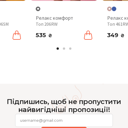
Релакс комфорт
Релакс 
06SM
Топ 206RW
Топ 461R
535
349
₴
₴
Підпишись, щоб не пропустити
найвигідніші пропозиції!