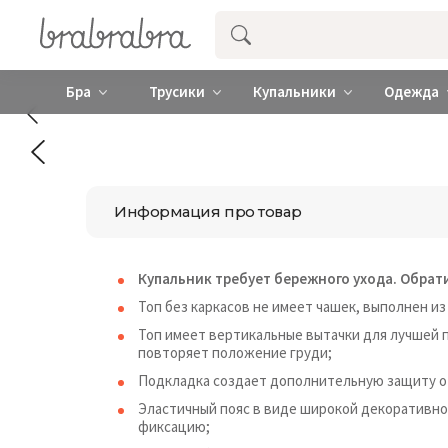
Купить нижнее женское белье ❤️ br
Бра
Трусики
Купальники
Одежда
Информация про товар
Купальник требует бережного ухода. Обрат
Топ без каркасов не имеет чашек, выполнен из
Топ имеет вертикальные вытачки для лучшей п
повторяет положение груди;
Подкладка создает дополнительную защиту от
Эластичный пояс в виде широкой декоративн
фиксацию;