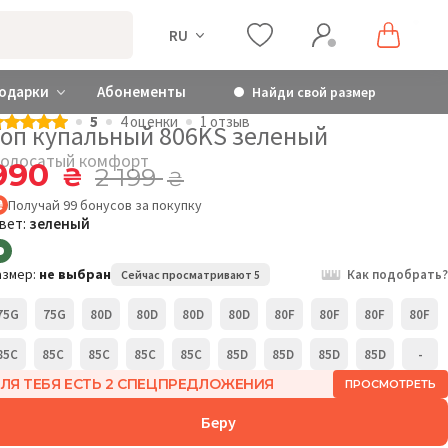
RU
одарки
Абонементы
Найди свой размер
5
4 оценки
1 отзыв
Топ купальный 806KS зеленый
олосатый комфорт
990
₴
2 199
₴
Получай
99
бонусов
за покупку
вет:
зеленый
азмер:
не выбран
Как подобрать?
Сейчас просматривают 5
75G
75G
80D
80D
80D
80D
80F
80F
80F
80F
85C
85C
85C
85C
85C
85D
85D
85D
85D
-
ЛЯ ТЕБЯ ЕСТЬ 2 СПЕЦПРЕДЛОЖЕНИЯ
ПРОСМОТРЕТЬ
Беру