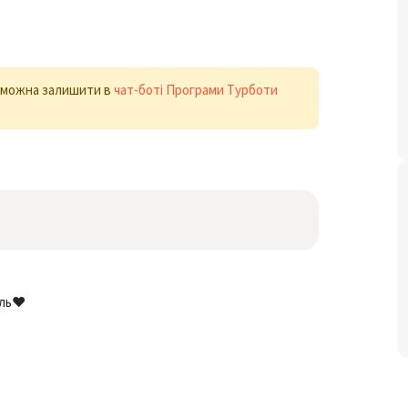
х можна залишити в
чат-боті Програми Турботи
ель❤️