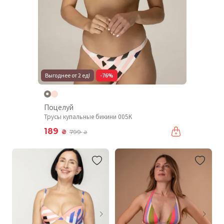
Выгоднее от 2 ед!
-76%
Поцелуй
Трусы купальные бикини 005K
189
₴
799
₴