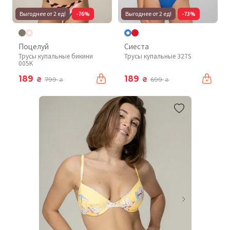
Выгоднее от 2 ед!
-76%
Выгоднее от 2 ед!
-73%
Поцелуй
Сиеста
Трусы купальные бикини
Трусы купальные 327S
005K
189
189
₴
₴
799
699
₴
₴