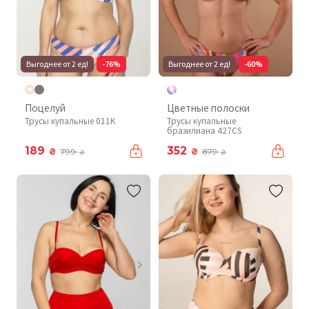
Выгоднее от 2 ед!
-76%
Выгоднее от 2 ед!
-60%
Поцелуй
Цветные полоски
Трусы купальные 011K
Трусы купальные
бразилиана 427CS
189
352
₴
₴
799
879
₴
₴