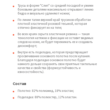
Трусы в форме "Слип" со средней посадкой и узкими
боковыми деталями максимально открывают линию
бедра и визуально удлиняют ножки;
По линии талии верхний край трусиков обработан
плотной эластичной розовой тесьмой, которая
отлично фиксирует их на теле;
Во всех краях скрыта эластичная резинка — такая
технология натяжки и фиксации не оставит видимых
следов на коже, не будет пережимать ее и создавать
дискомфорт;
Внутри есть подкладка, которая предотвращает
просвечивание основного полотна после купания.
Благодаря подкладке основное полотно будет
намного дольше сохранять свои приятные тактильные
качества и свойства (формоустойчивость и
износостойкость).
Состав
Полотно: 82% полиамид, 18% эластан;
Подкладка: 88% полиэстер, 12% эластан.