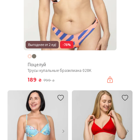
Выгоднее от 2 ед!
-76%
Поцелуй
Трусы купальные бразилиана 028K
189
₴
799
₴