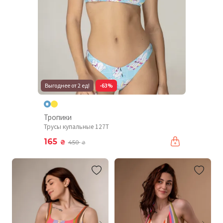
Выгоднее от 2 ед!
-63%
Тропики
Трусы купальные 127T
165
₴
450
₴