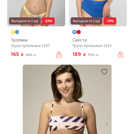
Выгоднее от 2 ед!
-63%
Выгоднее от 2 ед!
-76%
Тропики
Сиеста
Трусы купальные 128T
Трусы купальные 321S
165
189
₴
₴
450
799
₴
₴