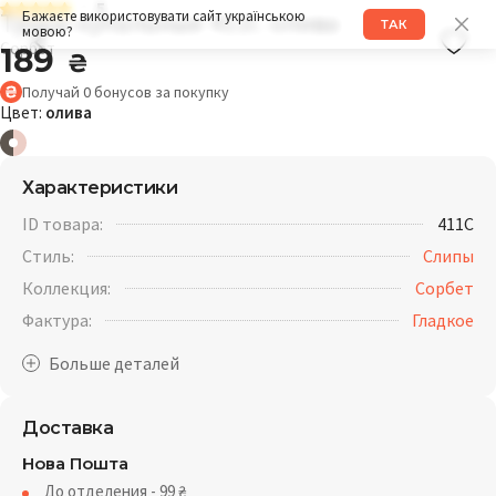
5
Трусы купальные 411C олива
Бажаєте використовувати сайт українською
ТАК
мовою?
Сорбет
189
₴
Получай
0
бонусов
за покупку
Цвет:
олива
Характеристики
ID товара:
411C
Стиль:
Слипы
Коллекция:
Сорбет
Фактура:
Гладкое
Доставка
Нова Пошта
До отделения - 99
₴