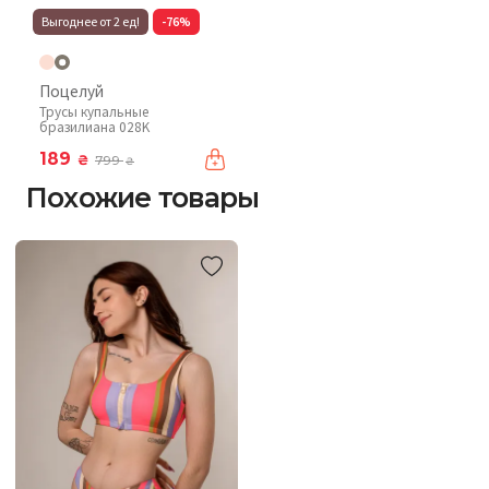
Выгоднее от 2 ед!
-76%
Поцелуй
Трусы купальные
бразилиана 028K
189
₴
799
₴
Похожие товары