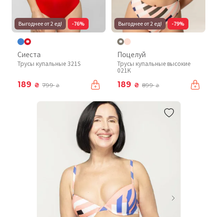
Выгоднее от 2 ед!
-76%
Выгоднее от 2 ед!
-79%
Сиеста
Поцелуй
Трусы купальные 321S
Трусы купальные высокие
021K
189
189
₴
₴
799
899
₴
₴