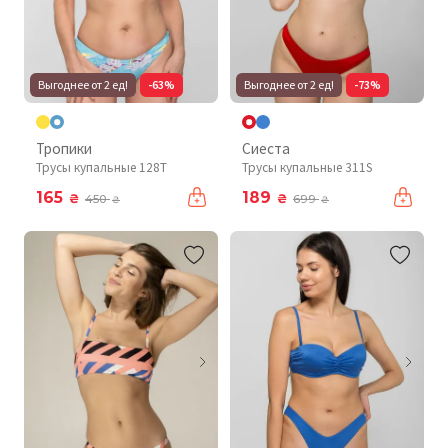
Выгоднее от 2 ед!
-63%
Выгоднее от 2 ед!
-73%
Тропики
Сиеста
Трусы купальные 128T
Трусы купальные 311S
165
189
₴
₴
450
699
₴
₴