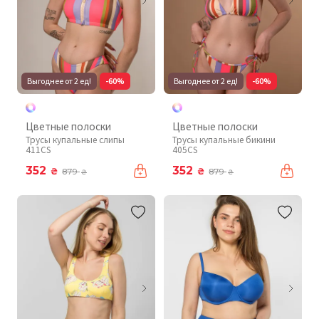
Выгоднее от 2 ед!
-60%
Выгоднее от 2 ед!
-60%
Цветные полоски
Цветные полоски
Трусы купальные слипы
Трусы купальные бикини
411CS
405CS
352
352
₴
₴
879
879
₴
₴