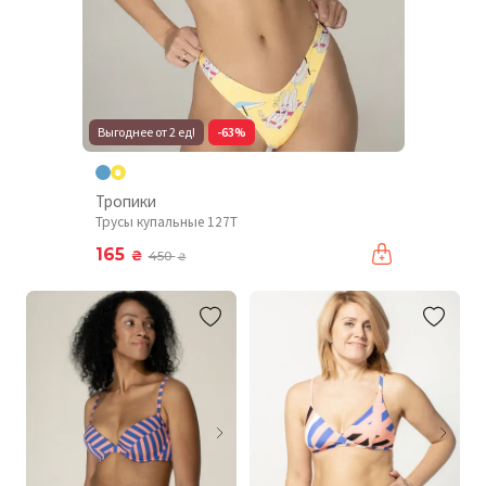
Выгоднее от 2 ед!
-63%
Тропики
Трусы купальные 127T
165
₴
450
₴