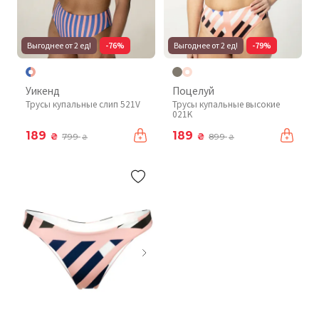
Выгоднее от 2 ед!
-76%
Выгоднее от 2 ед!
-79%
Уикенд
Поцелуй
Трусы купальные слип 521V
Трусы купальные высокие
021K
189
189
₴
₴
799
899
₴
₴