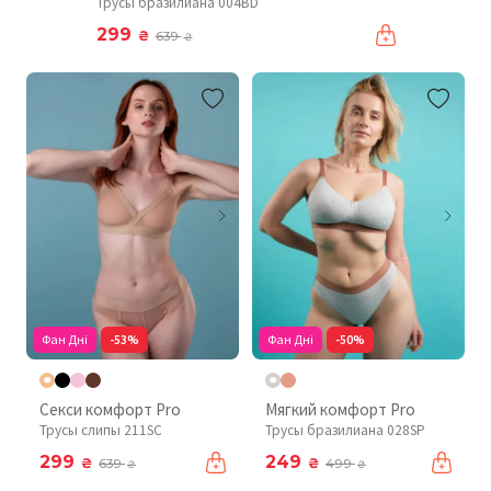
Трусы бразилиана 004BD
299
₴
639
₴
Фан Дні
-53%
Фан Дні
-50%
Секси комфорт Pro
Мягкий комфорт Pro
Трусы слипы 211SC
Трусы бразилиана 028SP
299
249
₴
₴
639
499
₴
₴