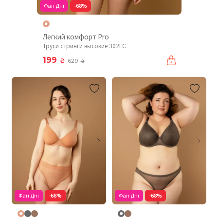
Фан Дні
-68%
Легкий комфорт Pro
Труси стринги высокие 302LC
199
₴
629
₴
Фан Дні
-68%
Фан Дні
-68%