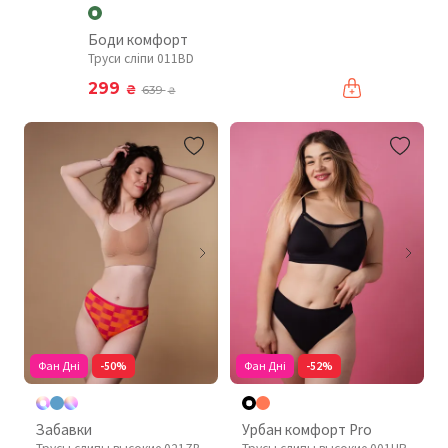
Боди комфорт
Труси сліпи 011BD
299
₴
639
₴
Фан Дні
-50%
Фан Дні
-52%
Забавки
Урбан комфорт Pro