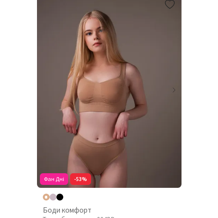
Фан Дні
-53%
Боди комфорт