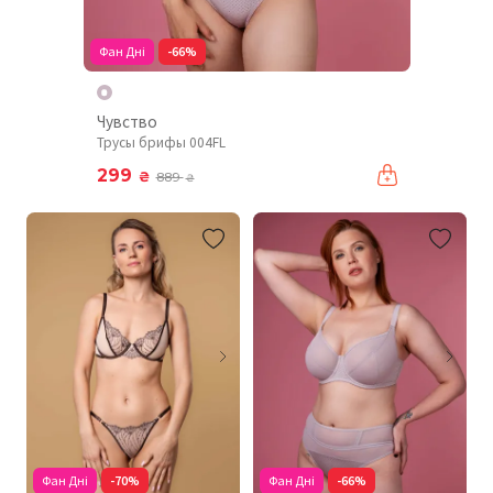
Фан Дні
-66%
Чувство
Трусы брифы 004FL
299
₴
889
₴
Фан Дні
-70%
Фан Дні
-66%