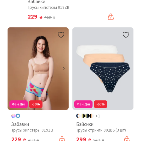
Забавки
Трусы хипстеры 019ZB
229
₴
459
₴
Фан Дні
-50%
Фан Дні
-60%
+1
Забавки
Бэйсики
Трусы хипстеры 019ZB
Трусы стринги 002BS (3 шт)
229
299
₴
₴
459
749
₴
₴