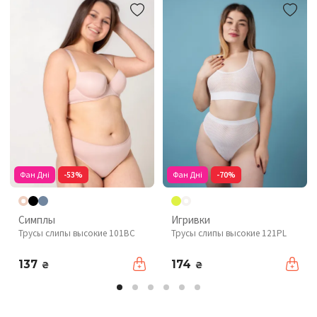
Фан Дні
-53%
Фан Дні
-70%
Симплы
Игривки
Трусы слипы высокие 101BC
Трусы слипы высокие 121PL
137
174
₴
₴