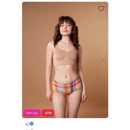
Фан Дні
-50%