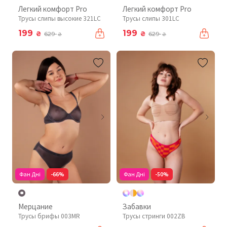
Легкий комфорт Pro
Легкий комфорт Pro
Трусы слипы высокие 321LC
Трусы слипы 301LC
199
199
₴
₴
629
629
₴
₴
Фан Дні
-66%
Фан Дні
-50%
Мерцание
Забавки
Трусы брифы 003MR
Трусы стринги 002ZB