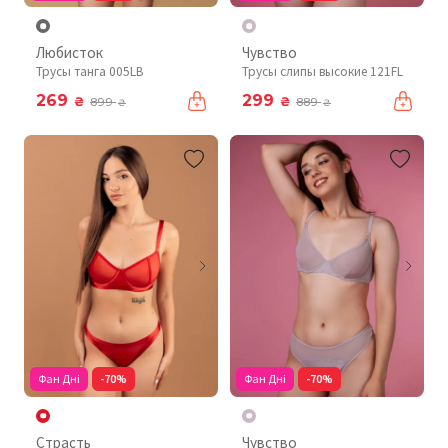
Любисток
Чувство
Трусы танга 005LB
Трусы слипы высокие 121FL
269
299
₴
₴
899
889
₴
₴
Фан Дні
-70%
Фан Дні
-70%
Страсть
Чувство