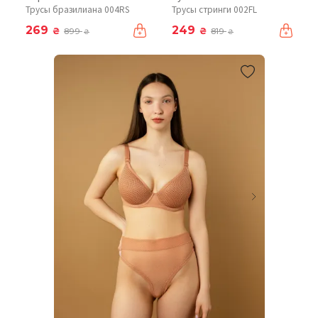
Трусы бразилиана 004RS
Трусы стринги 002FL
269
249
₴
₴
899
819
₴
₴