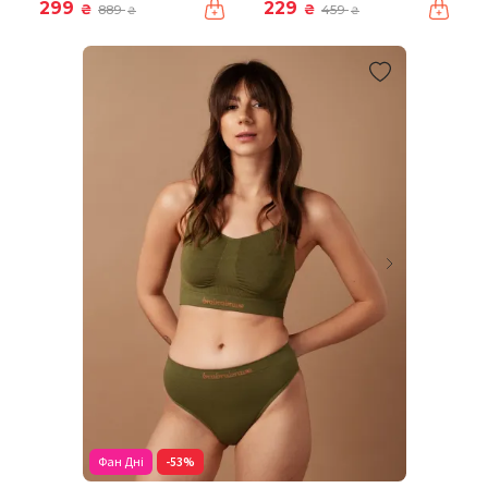
299
229
₴
₴
889
459
₴
₴
Фан Дні
-53%