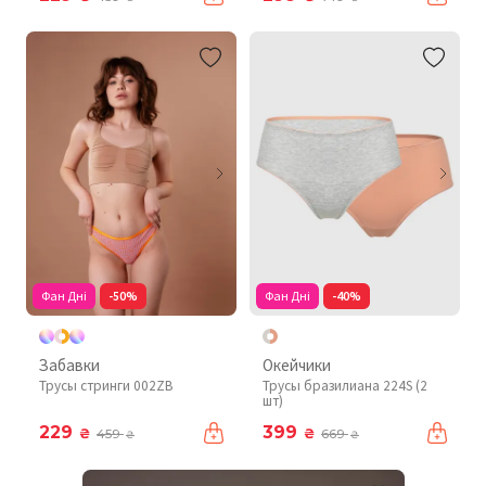
Фан Дні
-50%
Фан Дні
-40%
Забавки
Окейчики
Трусы стринги 002ZB
Трусы бразилиана 224S (2
шт)
229
399
₴
₴
459
669
₴
₴