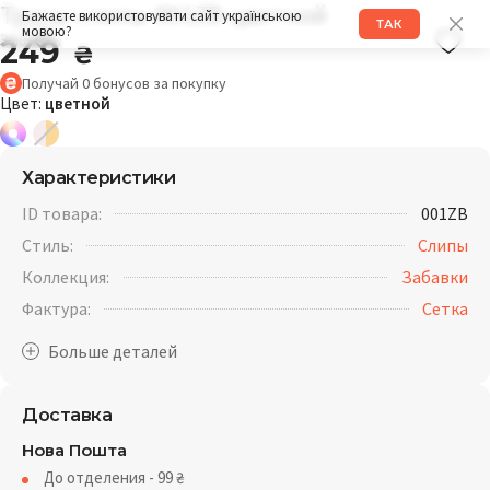
Трусы слипы 001ZB цветной
Бажаєте використовувати сайт українською
ТАК
мовою?
Забавки
249
₴
Получай
0
бонусов
за покупку
Цвет:
цветной
Характеристики
ID товара:
001ZB
Стиль:
Слипы
Коллекция:
Забавки
Фактура:
Cетка
Доставка
Нова Пошта
До отделения - 99
₴