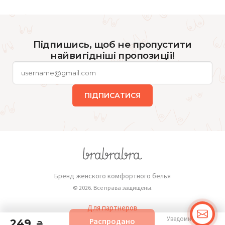
Підпишись, щоб не пропустити
найвигідніші пропозиції!
ПІДПИСАТИСЯ
Бренд женского комфортного белья
© 2026. Все права защищены.
Для партнеров
Уведомить о
Распродано
249
Публичная оферта
₴