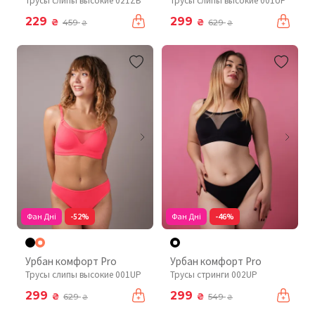
Трусы слипы высокие 021ZB
Трусы слипы высокие 001UP
229
299
₴
₴
459
629
₴
₴
Фан Дні
-52%
Фан Дні
-46%
Урбан комфорт Pro
Урбан комфорт Pro
Трусы слипы высокие 001UP
Трусы стринги 002UP
299
299
₴
₴
629
549
₴
₴