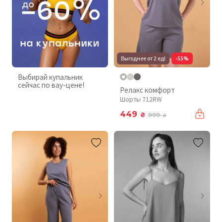
Выгоднее от 2 ед!
-55%
Выбирай купальник
сейчас по вау-цене!
Релакс комфорт
Шорты 712RW
449
₴
999
₴