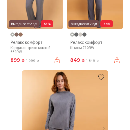
Выгоднее от 2 ед!
-55%
Выгоднее от 2 ед!
-54%
Релакс комфорт
Релакс комфорт
Кардиган трикотажный
Штаны 710RW
669RW
899
849
₴
₴
1 999
1 849
₴
₴