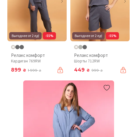
Выгоднее от 2 ед!
-55%
Выгоднее от 2 ед!
-55%
Релакс комфорт
Релакс комфорт
Кардиган 769RW
Шорты 712RW
899
449
₴
₴
1 999
999
₴
₴