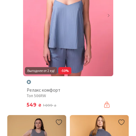
Выгоднее от 2 ед!
-50%
Релакс комфорт
Топ 506RW
549
₴
1 099
₴