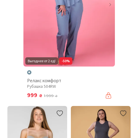
Выгоднее от 2 ед!
-50%
Релакс комфорт
Рубашка 504RW
999
₴
1 999
₴