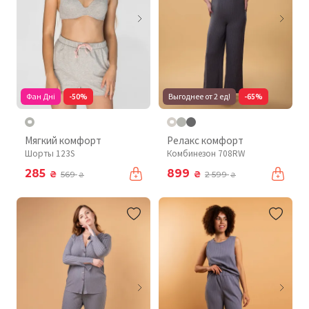
Фан Дні
-50%
Выгоднее от 2 ед!
-65%
Мягкий комфорт
Релакс комфорт
Шорты 123S
Комбинезон 708RW
285
899
₴
₴
569
2 599
₴
₴