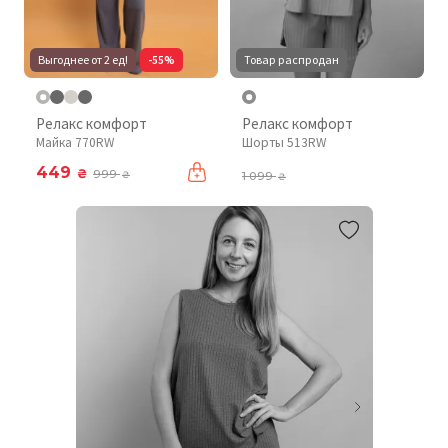
Выгоднее от 2 ед!
-55%
Товар распродан
Релакс комфорт
Релакс комфорт
Майка 770RW
Шорты 513RW
449
₴
999
₴
1 099
₴