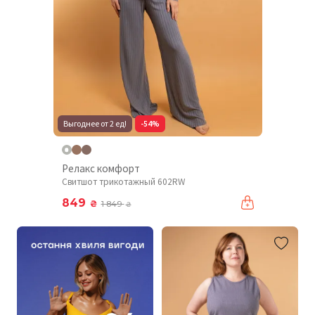
Выгоднее от 2 ед!
-54%
Релакс комфорт
Свитшот трикотажный 602RW
849
₴
1 849
₴