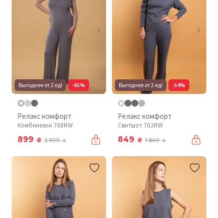
Выгоднее от 2 ед!
-65%
Выгоднее от 2 ед!
-54%
Релакс комфорт
Релакс комфорт
Комбинезон 708RW
Свитшот 702RW
899
849
₴
₴
2 599
1 849
₴
₴