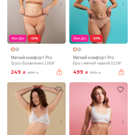
Фан Дні
-50%
Фан Дні
-50%
Мягкий комфорт Pro
Мягкий комфорт Pro
Трусы бразилиана 128SP
Бра с мягкой чашкой 022SP
249
499
₴
₴
499
999
₴
₴