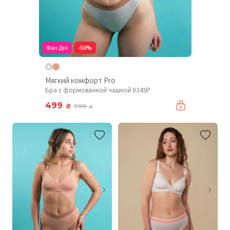
Фан Дні
-50%
Мягкий комфорт Pro
Бра с формованной чашкой 034SP
499
₴
999
₴