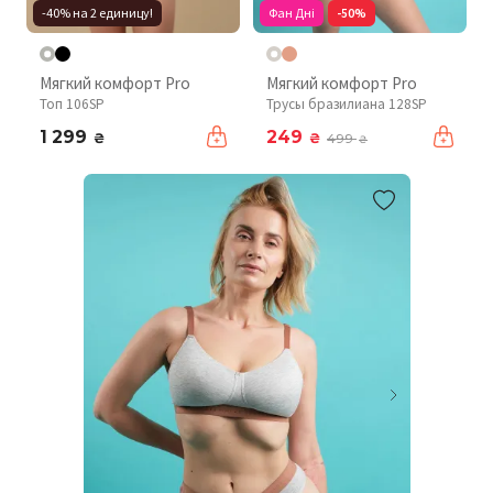
-40% на 2 единицу!
Фан Дні
-50%
Мягкий комфорт Pro
Мягкий комфорт Pro
Топ 106SP
Трусы бразилиана 128SP
1 299
249
₴
₴
499
₴