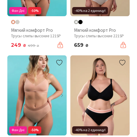
Фан Дні
-50%
-40% на 2 единицу!
Мягкий комфорт Pro
Мягкий комфорт Pro
Трусы слипы высокие 121SP
Трусы слипы высокие 221SP
249
659
₴
₴
499
₴
Фан Дні
-50%
-40% на 2 единицу!