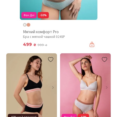
Фан Дні
-50%
Мягкий комфорт Pro
Бра с мягкой чашкой 024SP
499
₴
999
₴
-40% на 2 единицу!
Фан Дні
-50%