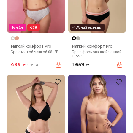
Фан Дні
-50%
-40% на 2 единицу!
Мягкий комфорт Pro
Мягкий комфорт Pro
Бра с мягкой чашкой 081SP
Бра с формованной чашкой
115SP
499
1 659
₴
₴
999
₴