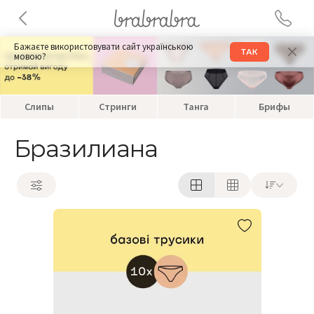
Бажаєте використовувати сайт українською
ТАК
мовою?
Слипы
Стринги
Танга
Брифы
Бразилиана