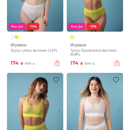
Фан Дні
-70%
Фан Дні
-70%
Игривки
Игривки
Трусы слипы высокие 121PL
Трусы бразилиана высокие
004PL
174
174
₴
₴
579
579
₴
₴