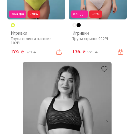
Фан Дні
-70%
Фан Дні
-70%
Игривки
Игривки
Трусы стринги высокие
Трусы стринги 002PL
102PL
174
174
₴
₴
579
579
₴
₴