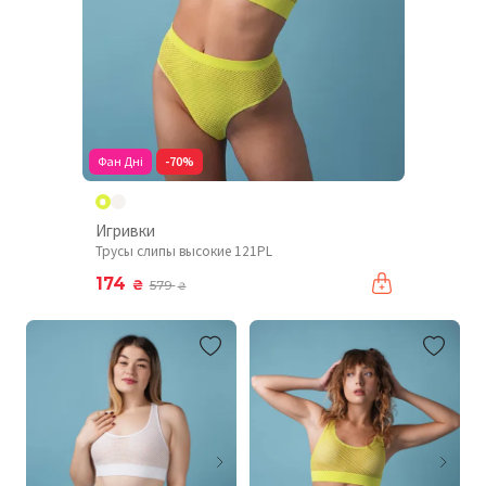
Фан Дні
-70%
Игривки
Трусы слипы высокие 121PL
174
₴
579
₴