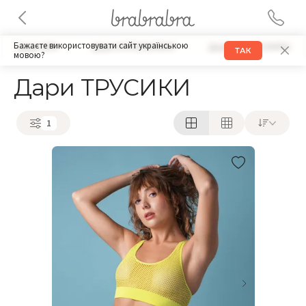
Бажаєте використовувати сайт українською
Дари БРА
Дари КУПАЛЬНИКИ
Дари АКСЕССУАРЫ
ТАК
мовою?
Дари ТРУСИКИ
1