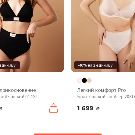
 единицу!
-40% на 2 единицу!
прикосновение
Легкий комфорт Pro
гкой чашкой 014GT
Бра с чашкой спейсер 208L
1 699
₴
₴