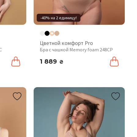
-40% на 2 единицу!
Цветной комфорт Pro
C
Бра с чашкой Memory foam 248CP
1 889
₴