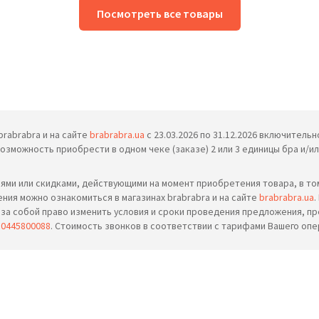
Посмотреть все товары
rabrabra и на сайте
brabrabra.ua
с 23.03.2026 по 31.12.2026 включитель
можность приобрести в одном чеке (заказе) 2 или 3 единицы бра и/или
ями или скидками, действующими на момент приобретения товара, в то
ия можно ознакомиться в магазинах brabrabra и на сайте
brabrabra.ua
.
за собой право изменить условия и сроки проведения предложения, пре
и
0445800088
. Стоимость звонков в соответствии с тарифами Вашего опе