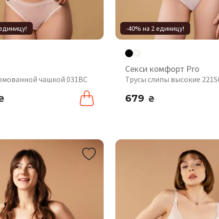
 единицу!
-40% на 2 единицу!
Секси комфорт Pro
рмованной чашкой 031BC
Трусы слипы высокие 221S
679
₴
₴