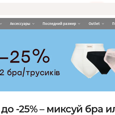
Бажаєте використовувати сайт українською мовою?
ТАК
abrabra ❤️ Киев и Украина
Аксессуары
Последний размер
Outlet
П
до -25% – миксуй бра и