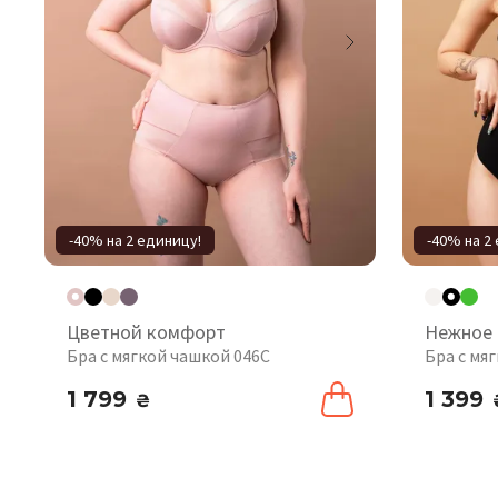
-40% на 2 единицу!
-40% на 2
Цветной комфорт
Нежное 
Бра с мягкой чашкой 046C
Бра с мя
1 799
1 399
₴