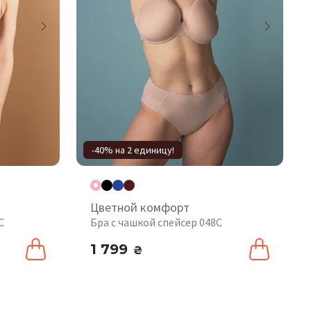
-40% на 2 единицу!
Цветной комфорт
C
Бра с чашкой спейсер 048С
1 799
₴