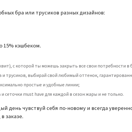
обных бра или трусиков разных дизайнов:
о 15% кэшбеком.
квит), с которой ты можешь закрыть все свои потребности в 
ра и трусиков, выбирай свой любимый оттенок, гарантирован
аксимально простые и удобные линии;
и сеточки must have для каждой в сезон жары и не только.
ый день чувствуй себя по-новому и всегда уверенн
в заказе.