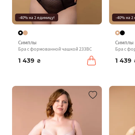
-40% на 2 единицу!
-40% на 2
Симплы
Симплы
Бра с формованной чашкой 233BC
Бра с фо
1 439
1 439
₴