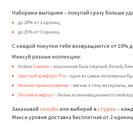
Наборами выгоднее – покупай сразу больше уд
до 20% от 2 единиц;
до 25% от 3 единиц.
С каждой покупки тебе возвращаются от 10% д
Миксуй разные коллекции:
Новые
Симпли
– изысканная база (черный, белый, бис
Цветной комфорт Pro
– одни из самых популярных б
Нежное прикосновение
– мягкие к телу материалы, м
Легкий комфорт
– белье из инновационного спейсера 
Заказывай
онлайн
или выбирай в
студии
– кажд
Макси уровня доставка бесплатная от 2 единиц 