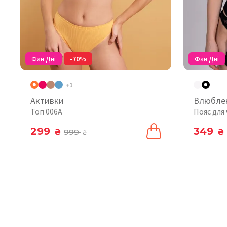
Фан Дні
-70%
Фан Дні
+1
Активки
Влюбле
Топ 006A
Пояс для 
299
349
₴
999
₴
₴