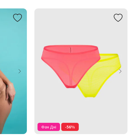
Фан Дні
-56%