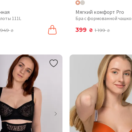
нная
Мягкий комфорт Pro
лоты 111L
Бра с формованной чашко
399
949
₴
1 199
₴
₴