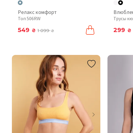
Релакс комфорт
Влюбле
Топ 506RW
Трусы кю
549
299
₴
1 099
₴
₴