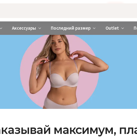
Бажаєте використовувати сайт українською мовою?
ТАК
abrabra ❤️ Киев и Украина
Аксессуары
Последний размер
Outlet
П
 заказывай максимум, п