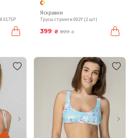
Яскравки
й 017SP
Трусы стринги 002Y (2 шт)
399
₴
899
₴