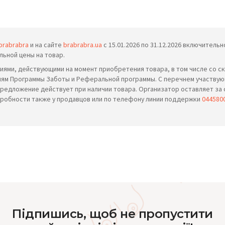
brabrabra
и на сайте
brabrabra.ua
с 15.01.2026 по 31.12.2026 включител
льной цены на товар.
иями, действующими на момент приобретения товара, в том числе со ск
виям Программы Заботы и Реферальной программы. С перечнем участву
Предложение действует при наличии товара. Организатор оставляет за
дробности также у продавцов или по телефону линии поддержки
044580
Підпишись, щоб не пропустити