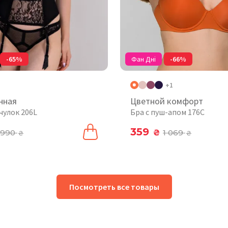
-65%
Фан Дні
-66%
+1
нная
Цветной комфорт
чулок 206L
Бра с пуш-апом 176C
359
990
₴
1 069
₴
₴
Посмотреть все товары