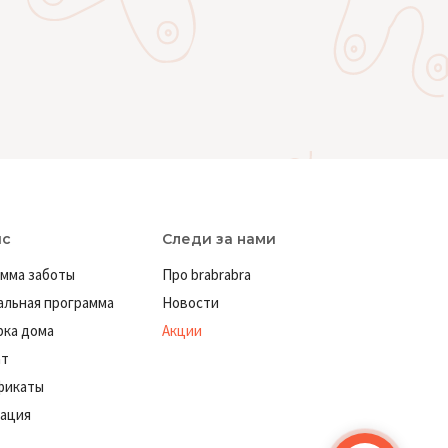
ис
Следи за нами
мма заботы
Про brabrabra
льная программа
Новости
ка дома
Акции
ат
фикаты
ация