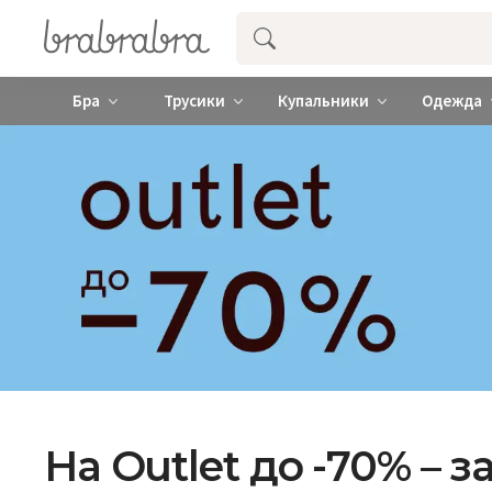
Купить нижнее женское белье ❤️ br
Бра
Трусики
Купальники
Одежда
На Outlet до -70% –