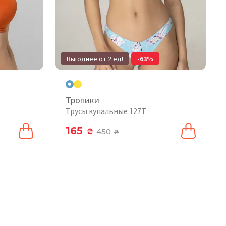
Выгоднее от 2 ед!
-63%
Тропики
Трусы купальные 127T
165
₴
450
₴