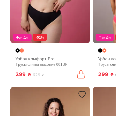
Фан Дні
-52%
Фан Дні
Урбан комфорт Pro
Урбан к
Трусы слипы высокие 001UP
Трусы сл
299
299
₴
629
₴
₴