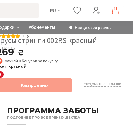
RU
одарки
Абонементы
Найди свой размер
5
Трусы стринги 002RS красный
трасть
269
₴
Получай
0
бонусов
за покупку
вет:
красный
Уведомить о наличии
Распродано
ПРОГРАММА ЗАБОТЫ
ПОДРОБНЕЕ ПРО ВСЕ ПРЕИМУЩЕСТВА