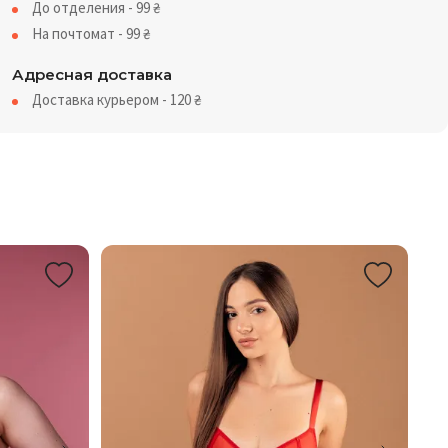
До отделения - 99
₴
На почтомат - 99
₴
Адресная доставка
Доставка курьером - 120
₴