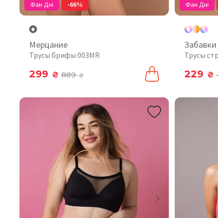
Фан Дні
-66%
Фан Дні
Мерцание
Забавки
Трусы брифы 003MR
Трусы ст
299
229
₴
889
₴
₴