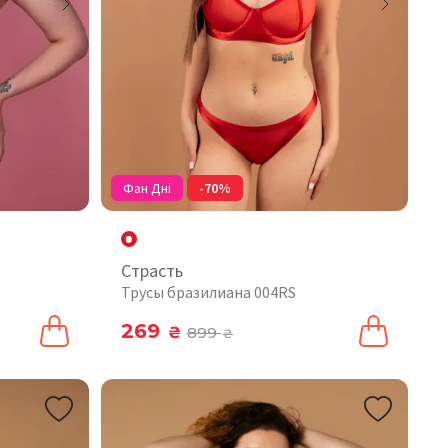
Фан Дні
-70%
Страсть
Трусы бразилиана 004RS
269
₴
899
₴