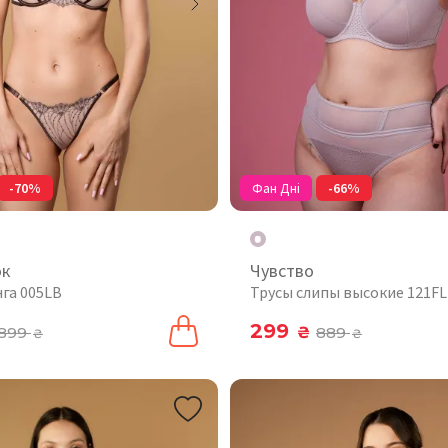
-70%
Фан Дні
-66%
ок
Чувство
нга 005LB
Трусы слипы высокие 121FL
299
899
₴
889
₴
₴