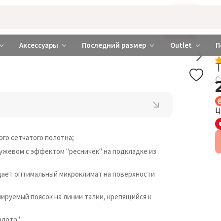
Бажаєте використовувати сайт українською мовою?
ТАК
abrabra ❤️ Киев и Украина
ДОБАВЬ БРА
Аксессуары
Последний размер
Outlet
П
С
Ц
ого сетчатого полотна;
жевом с эффектом "ресничек" на подкладке из
здает оптимальный микроклимат на поверхности
лируемый поясок на линии талии, крепящийся к
лото".