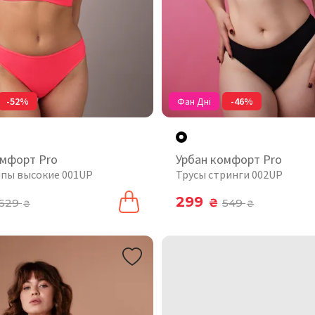
-52%
Фан Дні
-46%
омфорт Pro
Урбан комфорт Pro
ипы высокие 001UP
Трусы стринги 002UP
299
629
₴
549
₴
₴