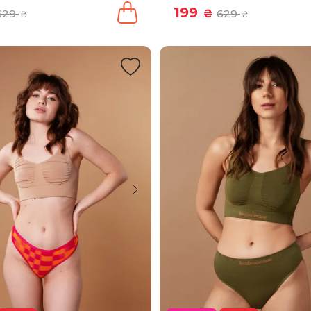
199
629
₴
629
₴
₴