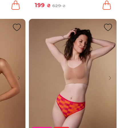
199
₴
629
₴