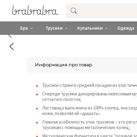
Купить нижнее женское белье ❤️ br
Бра
Трусики
Купальники
Одежда
Информация про товар
Трусики-стринги средней посадки из эластичн
Спереди трусики декорированы невесомым кру
сетчатого полотна;
Ластовица выполнена из 100% хлопка, она со
кожи, позволяя ей «дышать».
Главная особенность этих трусиков – это регу
трусикам с помощью металлических колец;
Металлическая фурнитура в цвете "розовое зо