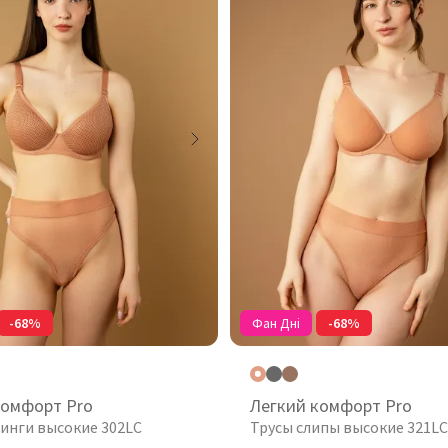
-68%
Фан Дні
-68%
комфорт Pro
Легкий комфорт Pro
ринги высокие 302LC
Трусы слипы высокие 321LC