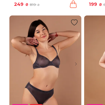
249
199
₴
819
₴
₴