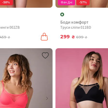
-50%
Фан Дні
-57%
Боди комфорт
ринги 002ZB
Труси сліпи 011BD
299
459
₴
699
₴
₴