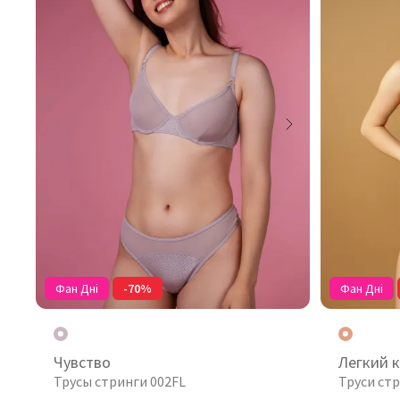
Фан Дні
-70%
Фан Дні
Чувство
Легкий 
Трусы стринги 002FL
Труси ст