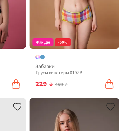
Фан Дні
-50%
Забавки
Трусы хипстеры 019ZB
229
₴
459
₴