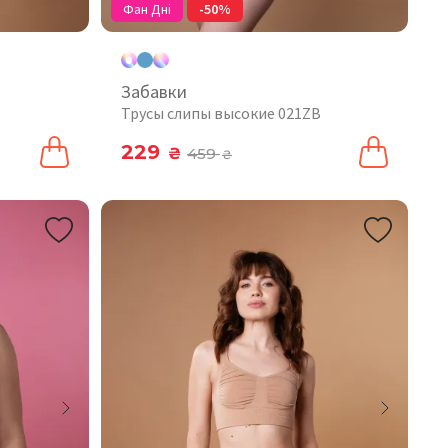
Фан Дні
-50%
Забавки
Трусы слипы высокие 021ZB
229
₴
459
₴