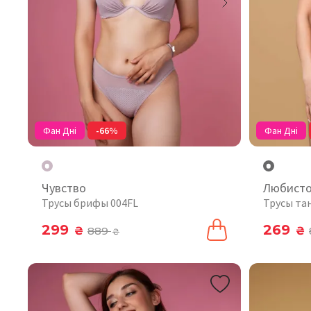
Фан Дні
-66%
Фан Дні
Чувство
Любист
Трусы брифы 004FL
Трусы та
299
269
₴
889
₴
₴