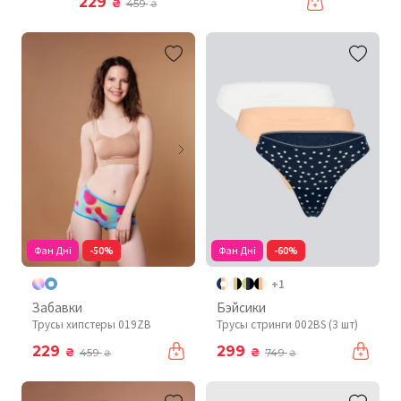
229
₴
459
₴
Фан Дні
-50%
Фан Дні
-60%
+1
Забавки
Бэйсики
Трусы хипстеры 019ZB
Трусы стринги 002BS (3 шт)
229
299
₴
₴
459
749
₴
₴