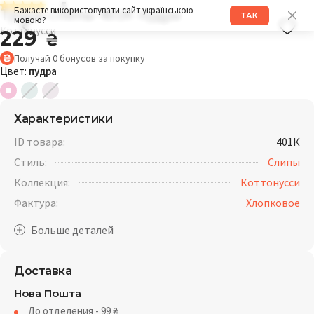
5
Трусы слипы 401K пудра
Бажаєте використовувати сайт українською
ТАК
мовою?
Коттонусси
229
₴
Получай
0
бонусов
за покупку
Цвет:
пудра
Характеристики
ID товара:
401К
Стиль:
Слипы
Коллекция:
Коттонусси
Фактура:
Хлопковое
Доставка
Нова Пошта
До отделения - 99
₴