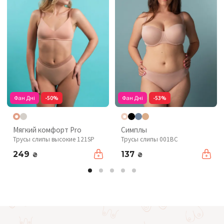
Фан Дні
-50%
Фан Дні
-53%
Мягкий комфорт Pro
Симплы
Трусы слипы высокие 121SP
Трусы слипы 001BC
249
137
₴
₴