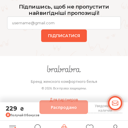
Підпишись, щоб не пропустити
найвигідніші пропозиції!
ПІДПИСАТИСЯ
Бренд женского комфортного белья
© 2026. Все права защищены.
Для партнеров
Уведомить о
Распродано
229
Публичная оферта
₴
наличии
Получай
0
бонусов