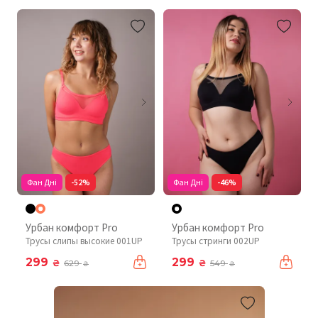
Фан Дні
-52%
Фан Дні
-46%
Урбан комфорт Pro
Урбан комфорт Pro
Трусы слипы высокие 001UP
Трусы стринги 002UP
299
299
₴
₴
629
549
₴
₴