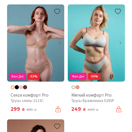
Фан Дні
-53%
Фан Дні
-50%
Секси комфорт Pro
Мягкий комфорт Pro
Трусы слипы 211SC
Трусы бразилиана 028SP
299
249
₴
₴
639
499
₴
₴