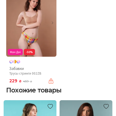
Фан Дні
-50%
Забавки
Трусы стринги 002ZB
229
₴
459
₴
Похожие товары