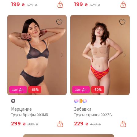
199
199
₴
₴
629
629
₴
₴
Фан Дні
-66%
Фан Дні
-50%
Мерцание
Забавки
Трусы брифы 003MR
Трусы стринги 002ZB
299
229
₴
₴
889
459
₴
₴