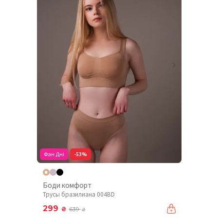
Фан Дні
-53%
Боди комфорт
Трусы бразилиана 004BD
299
₴
639
₴