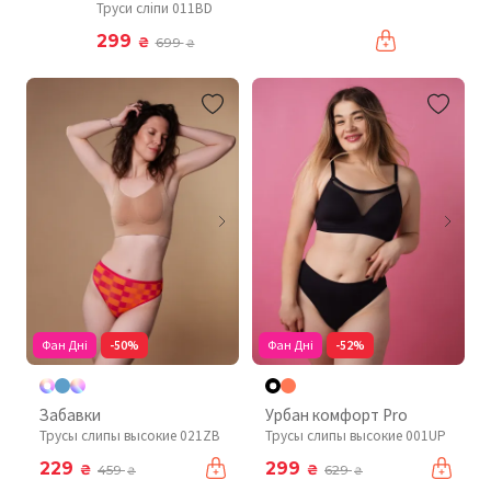
Труси сліпи 011BD
299
₴
699
₴
Фан Дні
-50%
Фан Дні
-52%
Забавки
Урбан комфорт Pro
Трусы слипы высокие 021ZB
Трусы слипы высокие 001UP
229
299
₴
₴
459
629
₴
₴