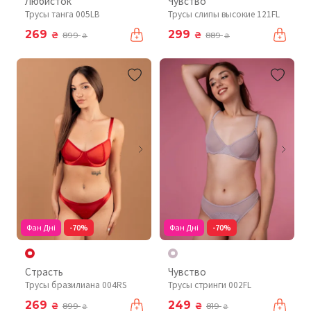
Любисток
Чувство
Трусы танга 005LB
Трусы слипы высокие 121FL
269
299
₴
₴
899
889
₴
₴
Фан Дні
-70%
Фан Дні
-70%
Страсть
Чувство
Трусы бразилиана 004RS
Трусы стринги 002FL
269
249
₴
₴
899
819
₴
₴