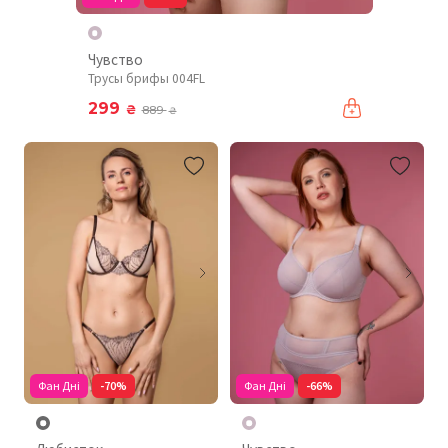
Чувство
Трусы брифы 004FL
299
₴
889
₴
Фан Дні
-70%
Фан Дні
-66%