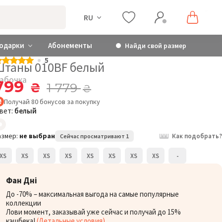
RU
одарки
Абонементы
Найди свой размер
5
Штаны 010BF белый
абочка
799
₴
1 779
₴
Получай
80
бонусов
за покупку
вет:
белый
азмер:
не выбран
Как подобрать?
Сейчас просматривают 1
XS
XS
XS
XS
XS
XS
XS
XS
-
Фан Дні
До -70% – максимальная выгода на самые популярные
коллекции
Лови момент, заказывай уже сейчас и получай до 15%
кэшбека!
(Детальные условия)