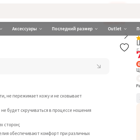
Бажаєте використовувати сайт українською мовою?
ТАК
abrabra ❤️ Киев и Украина
КОМПЛЕКТИ
Аксессуары
Последний размер
Outlet
П
Б
Ц
Р
ти, не пережимает кожу и не сковывает
а не будет скручиваться в процессе ношения
х сторон;
делия обеспечивают комфорт при различных