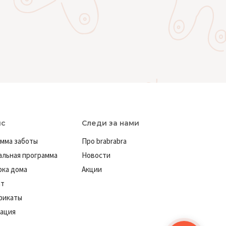
ис
Следи за нами
мма заботы
Про brabrabra
льная программа
Новости
ка дома
Акции
ат
фикаты
ация