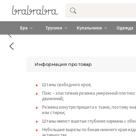
Купить нижнее женское белье ❤️ br
Бра
Трусики
Купальники
Одежда
Информация про товар
Штаны свободного кроя;
Пояс – эластичная резинка умеренной плотнос
движений;
Резинка изнутри пришита к ткани, поэтому он
или стирки;
Штаны имеют вшитые глубокие карманы с обеи
Небольшие вырезы по бокам нижнего края из
активностях.