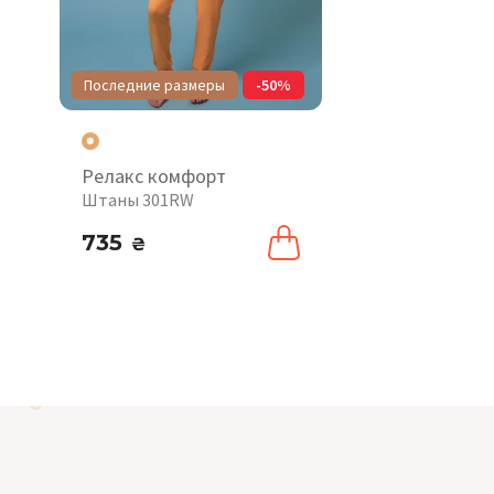
Последние размеры
-50%
Релакс комфорт
Штаны 301RW
735
₴