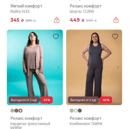
Мягкий комфорт
Релакс комфорт
Майка 315S
Шорты 712RW
345
449
₴
₴
689
999
₴
₴
Выгоднее от 2 ед!
-55%
Выгоднее от 2 ед!
-65%
Релакс комфорт
Релакс комфорт
Кардиган трикотажный
Комбинезон 708RW
669RW