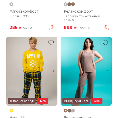
Мягкий комфорт
Релакс комфорт
Шорты 123S
Кардиган трикотажный
669RW
285
899
₴
₴
569
1 999
₴
₴
Выгоднее от 2 ед!
-60%
Выгоднее от 2 ед!
-54%
Happy Us
Релакс комфорт