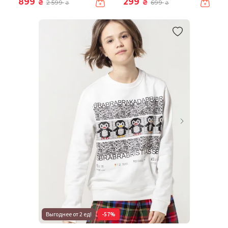
899
299
₴
₴
2 599
699
₴
₴
Выгоднее от 2 ед!
-57%