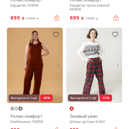
Кардиган 769RW
Кардиган трикотажный
669RW
899
899
₴
₴
1 999
1 999
₴
₴
Выгоднее от 2 ед!
-65%
Выгоднее от 2 ед!
-57%
Релакс комфорт
Ленивый ужин
Комбинезон 708RW
Штаны детские 030LV