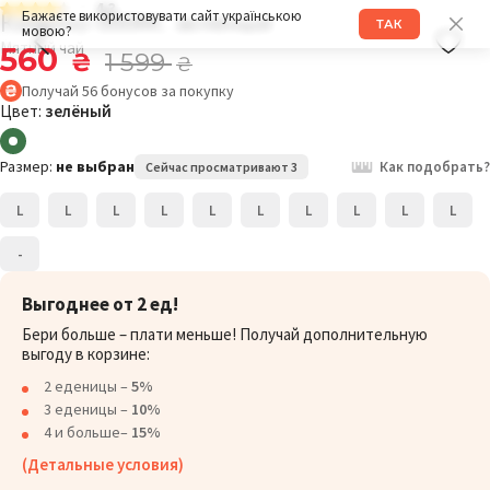
4.3
Кимоно 000MC зелёный
Бажаєте використовувати сайт українською
ТАК
мовою?
Мятный чай
560
₴
1 599
₴
Получай
56
бонусов
за покупку
Цвет:
зелёный
Размер:
не выбран
Как подобрать?
Сейчас просматривают 3
L
L
L
L
L
L
L
L
L
L
-
Выгоднее от 2 ед!
Бери больше – плати меньше! Получай дополнительную
выгоду в корзине:
2 еденицы –
5%
3 еденицы –
10%
4 и больше–
15%
(Детальные условия)