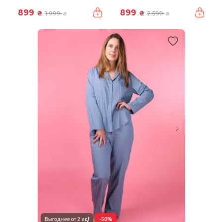
899
899
₴
₴
1 999
2 599
₴
₴
Выгоднее от 2 ед!
-50%