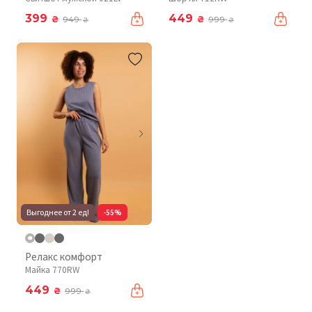
399
449
₴
₴
949
999
₴
₴
Выгоднее от 2 ед!
-55%
Релакс комфорт
Майка 770RW
449
₴
999
₴