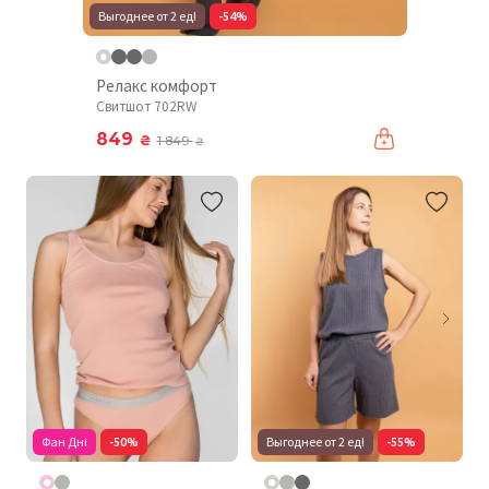
Выгоднее от 2 ед!
-54%
Релакс комфорт
Свитшот 702RW
849
₴
1 849
₴
Фан Дні
-50%
Выгоднее от 2 ед!
-55%