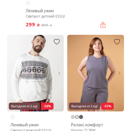
Ленивый ужин
Свитшот детский 031LV
299
₴
699
₴
Выгоднее от 2 ед!
-58%
Выгоднее от 2 ед!
-55%
Ленивый ужин
Релакс комфорт
Свитшот мужской 021LV
Шорты 712RW