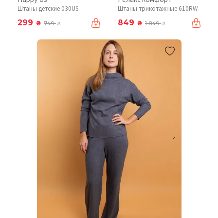
Штаны детские 030US
Штаны трикотажные 610RW
299
849
₴
₴
749
1 849
₴
₴