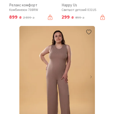
Релакс комфорт
Happy Us
Комбинезон 708RW
Свитшот детский 031US
899
299
₴
₴
2 599
899
₴
₴