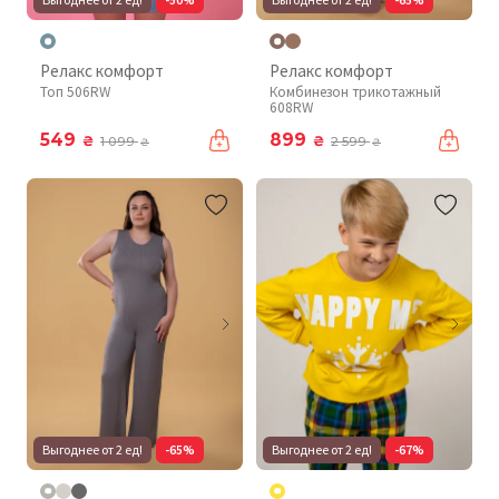
Релакс комфорт
Релакс комфорт
Топ 506RW
Комбинезон трикотажный
608RW
549
899
₴
₴
1 099
2 599
₴
₴
Выгоднее от 2 ед!
-65%
Выгоднее от 2 ед!
-67%