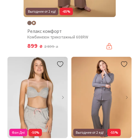
Выгоднее от 2 ед!
-65%
Релакс комфорт
Комбинезон трикотажный 608RW
899
₴
2 599
₴
Фан Дні
-50%
Выгоднее от 2 ед!
-55%