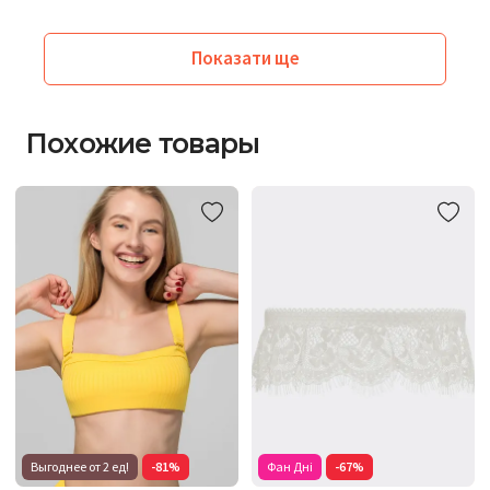
Показати ще
Похожие товары
Выгоднее от 2 ед!
-81%
Фан Дні
-67%