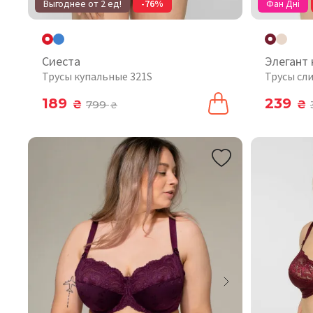
Выгоднее от 2 ед!
-76%
Фан Дні
Сиеста
Элегант
Трусы купальные 321S
Трусы сл
189
239
₴
799
₴
₴