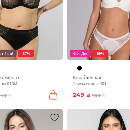
т 2 ед!
-37%
Фан Дні
-69%
 комфорт
Влюбленная
ипы 013M
Трусы слипы 001L
249
349
₴
799
₴
₴