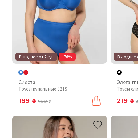
Выгоднее от 2 ед!
-76%
Выгоднее о
Сиеста
Элегант
Трусы купальные 321S
Трусы сл
189
219
₴
799
₴
₴