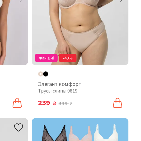
Фан Дні
-40%
Элегант комфорт
Трусы слипы 081S
239
₴
399
₴