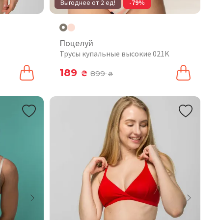
Выгоднее от 2 ед!
-79%
Поцелуй
Трусы купальные высокие 021K
189
₴
899
₴