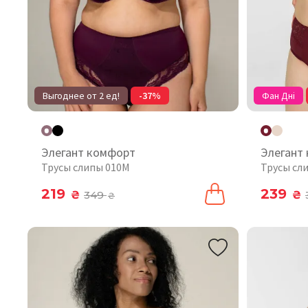
Выгоднее от 2 ед!
-37%
Фан Дні
Элегант комфорт
Элегант
Трусы слипы 010М
Трусы сл
219
239
₴
349
₴
₴