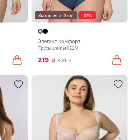
Выгоднее от 2 ед!
-37%
Элегант комфорт
Трусы слипы 011М
219
₴
349
₴