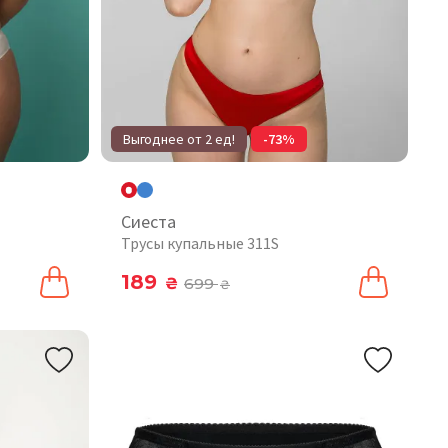
Выгоднее от 2 ед!
-73%
Сиеста
Трусы купальные 311S
189
₴
699
₴