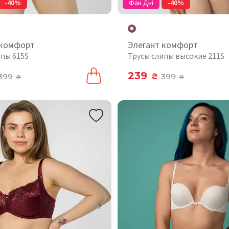
-40%
Фан Дні
-40%
 комфорт
Элегант комфорт
ипы 615S
Трусы слипы высокие 211S
239
399
₴
399
₴
₴