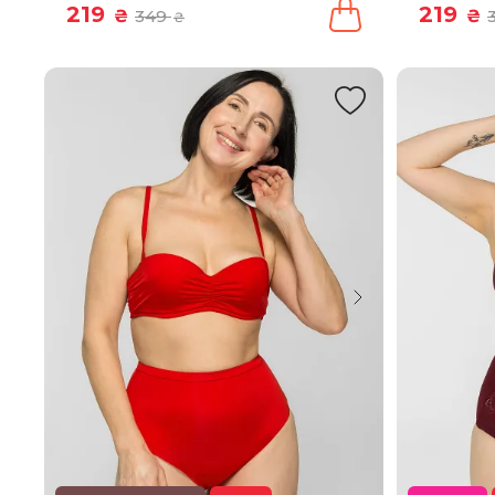
219
219
₴
349
₴
₴