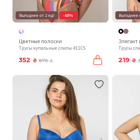
Выгоднее от 2 ед!
-60%
Выгоднее о
Цветные полоски
Элегант
Трусы купальные слипы 411CS
Трусы сл
352
219
₴
879
₴
₴