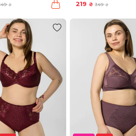
219
349
₴
349
₴
₴