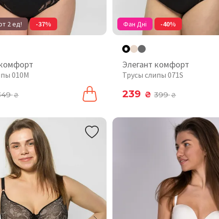
т 2 ед!
-37%
Фан Дні
-40%
 комфорт
Элегант комфорт
ипы 010М
Трусы слипы 071S
239
349
₴
399
₴
₴