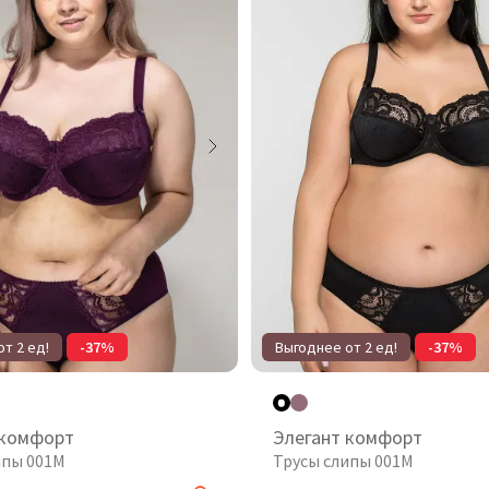
т 2 ед!
-37%
Выгоднее от 2 ед!
-37%
 комфорт
Элегант комфорт
ипы 001М
Трусы слипы 001М