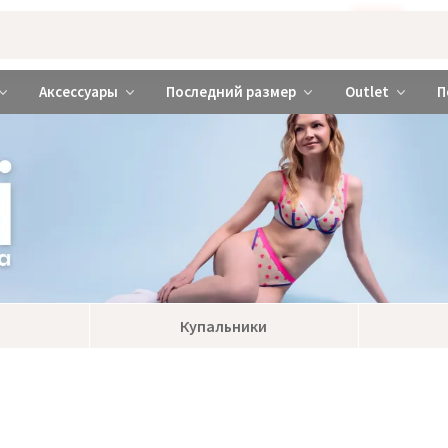
Бажаєте використовувати сайт українською мовою?
ТАК
abrabra ❤️ Киев и Украина
Аксессуары
Последний размер
Outlet
П
Купальники