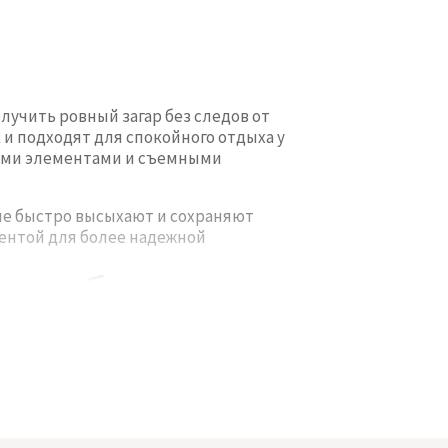
лучить ровный загар без следов от
и подходят для спокойного отдыха у
ными элементами и съемными
ые быстро высыхают и сохраняют
ентой для более надежной
ров бандо
тому такой фасон помогает избежать
 выбрать модель со съемными
 с классическими
купальными
альтер бандо универсальным