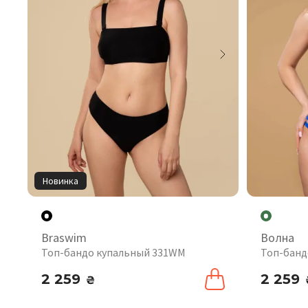
Новинка
Braswim
Волна
Топ-бандо купальный 331WM
Топ-банд
2 259
2 259
₴