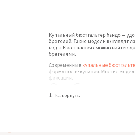
Купальный бюстгальтер бандо — удоб
бретелей. Такие модели выглядят л
воды. В коллекциях можно найти о
бретелями.
Современные
купальные бюстгальт
форму после купания. Многие моде
фиксации.
Особенности 
Развернуть
Главная особенность бандо — горизо
полос от купальника на плечах и д
бретелями для лучшей поддержки.
Бандо легко комбинируется с разны
трусиками
, так и с более открыты