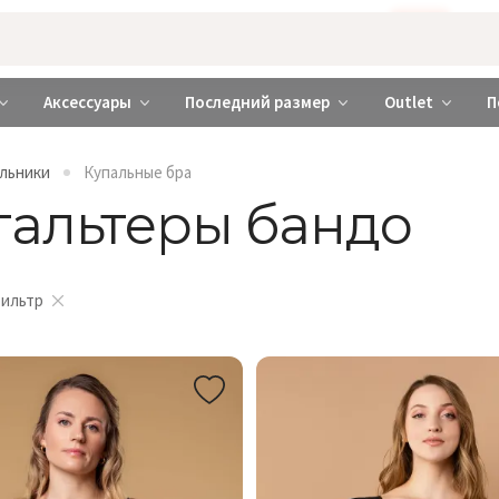
Бажаєте використовувати сайт українською мовою?
ТАК
abrabra ❤️ Киев и Украина
Аксессуары
Последний размер
Outlet
П
альники
Купальные бра
гальтеры бандо
фильтр