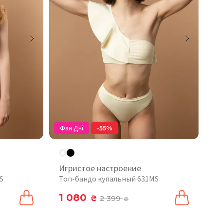
Фан Дні
-55%
Игристое настроение
S
Топ-бандо купальный 631MS
1 080
₴
2 399
₴