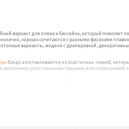
ный вариант для пляжа и бассейна, который помогает по
аконично, хорошо сочетаются с разными фасонами плавок 
днотонные варианты, модели с драпировкой, декоратив
еры
бандо изготавливаются из эластичных тканей, котор
ли дополнены уплотненными чашками или силиконовой л
купальных бюстгальте
нтальная форма без классических бретелей. Благодаря э
елает образ более аккуратным. При необходимости можно
ми вариантами низа. Такие модели хорошо смотрятся как
ми фасонами. Лаконичный дизайн делает купальный бюстг