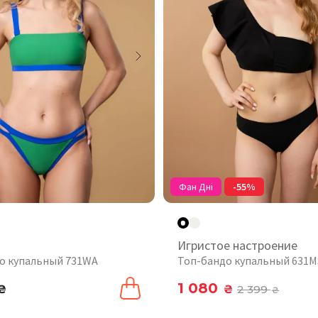
Фан Дні
-55%
Игристое настроение
о купальный 731WA
Топ-бандо купальный 631M
1 080
₴
₴
2 399
₴