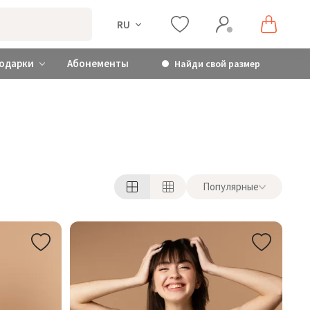
RU
одарки
Абонементы
Найди свой размер
Популярные