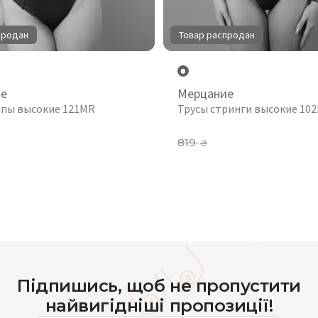
продан
Товар распродан
ие
Мерцание
ипы высокие 121MR
Трусы стринги высокие 10
819
₴
Підпишись, щоб не пропустити
найвигідніші пропозиції!