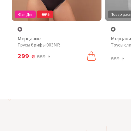
Фан Дні
-66%
Товар рас
Мерцание
Мерцан
Трусы брифы 003MR
Трусы сл
299
₴
889
₴
889
₴