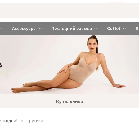
Бажаєте використовувати сайт українською мовою?
ТАК
abrabra ❤️ Киев и Украина
Аксессуары
Последний размер
Outlet
П
Купальники
выгодой!
Трусики