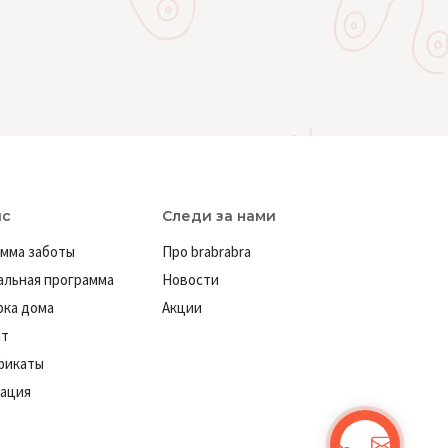
ис
Следи за нами
мма заботы
Про brabrabra
льная программа
Новости
ка дома
Акции
ат
фикаты
ация