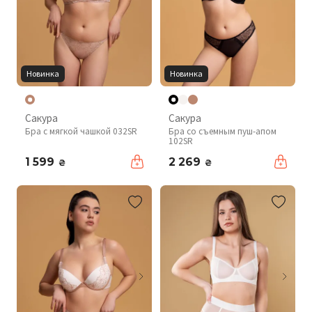
Новинка
Новинка
Сакура
Сакура
Бра с мягкой чашкой 032SR
Бра со съемным пуш-апом
102SR
1 599
2 269
₴
₴