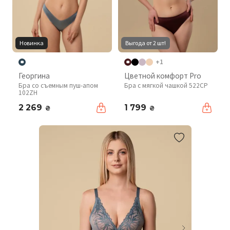
Новинка
Выгода от 2 шт!
+1
Георгина
Цветной комфорт Pro
Бра со съемным пуш-апом
Бра с мягкой чашкой 522CP
102ZH
2 269
1 799
₴
₴