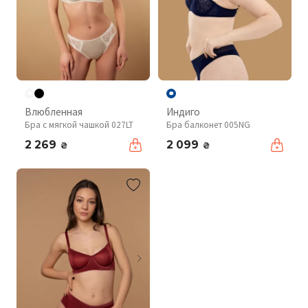
Влюбленная
Индиго
Бра с мягкой чашкой 027LT
Бра балконет 005NG
2 269
2 099
₴
₴