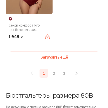
Секси комфорт Pro
Бра балконет 305SC
1 949
₴
Загрузить ещё
1
2
3
Бюстгальтеры размера 80В
На девушках с грудью размера 80В будет замечательно