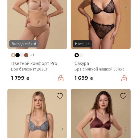
Выгода от 2 шт!
Новинка
+1
Цветной комфорт Pro
Сакура
Бра балконет 203CP
Бра с мягкой чашкой 064SR
1 799
1 699
₴
₴