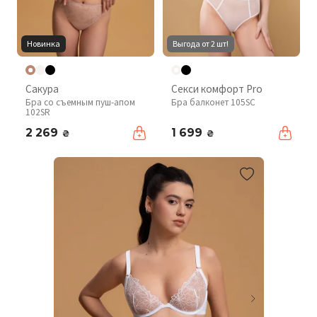
Новинка
Выгода от 2 шт!
Сакура
Секси комфорт Pro
Бра со съемным пуш-апом
Бра балконет 105SC
102SR
2 269
1 699
₴
₴