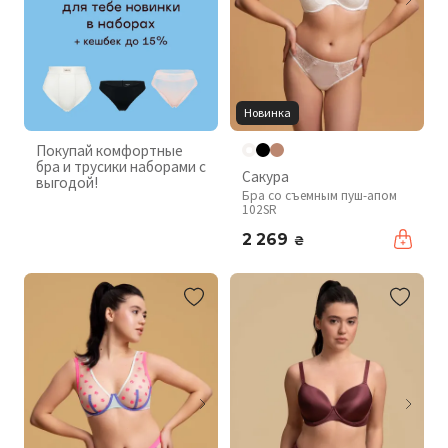
Новинка
Покупай комфортные
бра и трусики наборами с
Сакура
выгодой!
Бра со съемным пуш-апом
102SR
2 269
₴