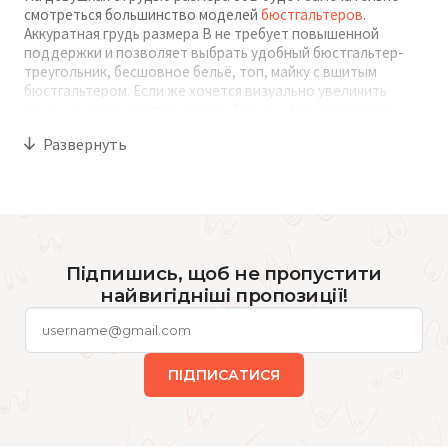
смотреться большинство моделей
бюстгальтеров
.
Аккуратная грудь размера В не требует повышенной
поддержки и позволяет выбрать удобный бюстгальтер-
треугольник, бесшовное бельё, топ, майку с вшитым
бюстгальтером. Если же хочется визуально увеличить
грудь, то можно использовать бельё с формованными
чашечками и чашечками пуш-ап.
Развернуть
Современные бренды предлагают лифчики 80В самых
разнообразных расцветок. Можно выбрать любой
бюстгальтер базовых цветов: белый, чёрный или бежевый.
А можно добавить в свой гардероб красок и приобрести
синее, красное, розовое, фиолетовое или зелёное бельё.
Підпишись, щоб не пропустити
найвигідніші пропозиції!
Где купить бюстгальтер 80В?
Выбери любую модель в каталоге на нашем сайте,
забронируй её и забери в удобное для тебя время в любом
ПІДПИСАТИСЯ
магазине сети brabrabra в Украине.
Если же ты предпочитаешь покупку «вживую», то приходи
в наши магазины. Здесь ты сможешь примерить любые