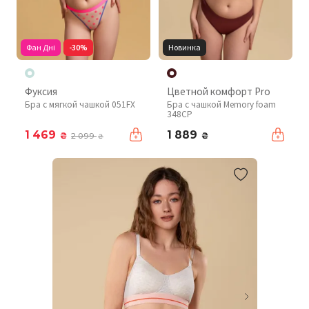
Фан Дні
-30%
Новинка
Фуксия
Цветной комфорт Pro
Бра с мягкой чашкой 051FX
Бра с чашкой Memory foam
348CP
1 469
1 889
₴
₴
2 099
₴