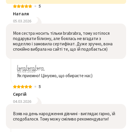
5
Наталя
05.03.2026
Моя сестра носить тільки brabrabra, тому хотілося
подарувати білизну, але боялась не вгадати з
моделлю і замовила сертифікат. Дуже зручно, вона
спокійно вибрала на сайті те, що їй подобається)
05.03.2026
Як приємно! Цінуємо, що обираєте нас)
5
Сергій
04.03.2026
Взяв на день народження дівчині - виглядає гарно, їй
сподобалося. Тому можу сміливо рекомендувати!