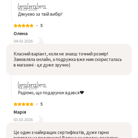
04.03.2026
Дякуємо за твій вибір!
5
Олена
04.03.2026
Класний варіант, коли не знаєш точний розмір!
Замовляла онлайн, а подружка вже ним скористалась
в магазині - це дуже зручно)
04.03.2026
Радіємо, що подарунок вдався❤️
5
Марія
03.03.2026
Це один з найкращих сертифікатів, дуже гарно
виглядає на подарунок! Вдячна за швидку доставку,