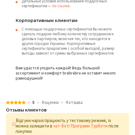
Детальные условия использования подарочных
сертификатов —
по ссылке
.
Корпоративным клиентам
С помощью подарочных сертификатов Вы можете
сделать подарки любому количеству сотрудников и
деловых партнеров, включая тех, кто находится в
других городах Украины. Корпоративные
сертификаты предлагаем с особой выгодой, размер
выгоды зависит от суммы выбранных сертификатов.
Вам удастся угодить каждой! Ведь большой
ассортимент и комфорт brabrabra не оставят никого
равнодушной!
5
4 оценки
4 отзыва
Отзывы клиентов
Відгуки наразі працюють у тестовому режимі, їх
можна залишити в
чат-боті Програми Турботи
після
покупки.