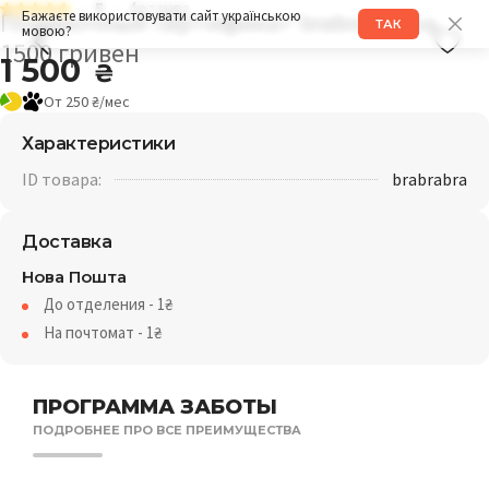
5
4 отзыва
Подарочный сертификат brabrabra на
Бажаєте використовувати сайт українською
ТАК
мовою?
1500 гривен
1 500
₴
От 250 ₴/мес
Характеристики
ID товара:
brabrabra
Доставка
Нова Пошта
До отделения - 1₴
На почтомат - 1₴
ПРОГРАММА ЗАБОТЫ
ПОДРОБНЕЕ ПРО ВСЕ ПРЕИМУЩЕСТВА