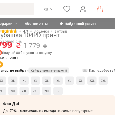
RU
одарки
Абонементы
Найди свой размер
4.7
3 оценки
1 отзыв
Рубашка 104PD принт
озовые сны
799
₴
1 779
₴
Получай
80
бонусов
за покупку
вет:
принт
азмер:
не выбран
Как подобрать?
Сейчас просматривают 8
XL
XL
XL
XL
XL
XL
XL
XL
2XL
2XL
2XL
2XL
2XL
2XL
2XL
-
Фан Дні
До -70% – максимальная выгода на самые популярные