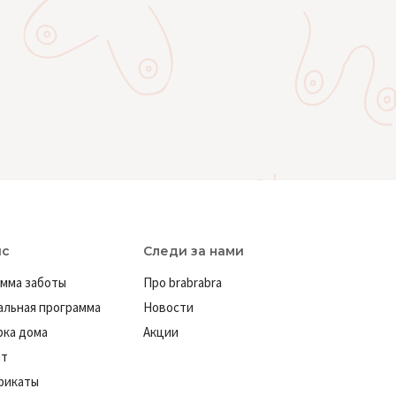
ис
Следи за нами
мма заботы
Про brabrabra
льная программа
Новости
ка дома
Акции
ат
фикаты