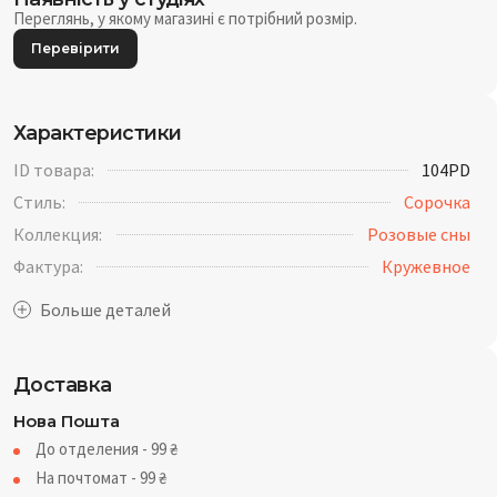
Переглянь, у якому магазині є потрібний розмір.
Перевірити
Характеристики
ID товара:
104PD
Стиль:
Сорочка
Коллекция:
Розовые сны
Фактура:
Кружевное
Доставка
Нова Пошта
До отделения - 99
₴
На почтомат - 99
₴