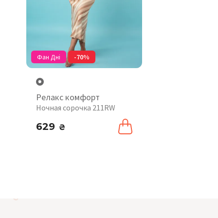
Фан Дні
-70%
Релакс комфорт
Ночная сорочка 211RW
629
₴