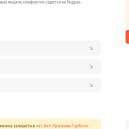
швах модель комфортно садится на бедрах.
х можна залишити в
чат-боті Програми Турботи