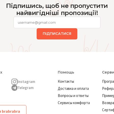
Підпишись, щоб не пропустити
найвигідніші пропозиції!
ПІДПИСАТИСЯ
ях
Помощь
Серв
Контакты
Програ
Instagram
Telegram
Доставка и оплата
Рефера
Вопросы и ответы
Пример
Сервисы комфорта
Возвр
Серти
 brabrabra