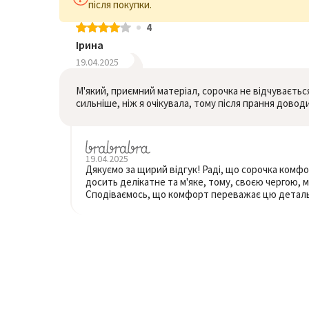
після покупки.
4
Ірина
19.04.2025
М'який, приємний матеріал, сорочка не відчуваєтьс
сильніше, ніж я очікувала, тому після прання довод
19.04.2025
Дякуємо за щирий відгук! Раді, що сорочка комфо
досить делікатне та м'яке, тому, своєю чергою, 
Сподіваємось, що комфорт переважає цю деталь