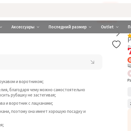
Бажаєте використовувати сайт українською мовою?
ТАК
abrabra ❤️ Киев и Украина
КОМПЛЕКТИ
Аксессуары
Последний размер
Outlet
П
Р
Ц
Р
рукавом и воротником;
елия, благодаря чему можно самостоятельно
осить рубашку не застегивая;
ва и воротник с лацканами;
ткани, поэтому она имеет хорошую посадку и
я;