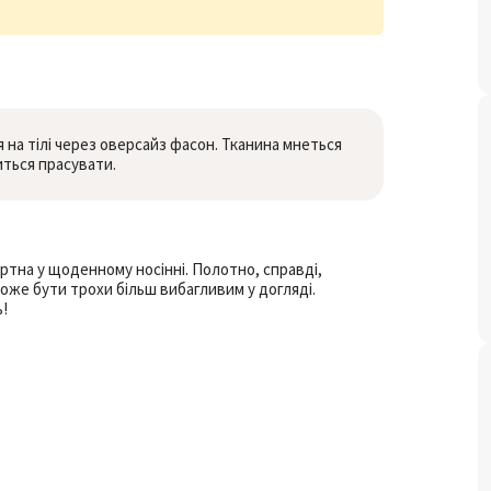
я на тілі через оверсайз фасон. Тканина мнеться
иться прасувати.
ртна у щоденному носінні. Полотно, справді,
може бути трохи більш вибагливим у догляді.
!