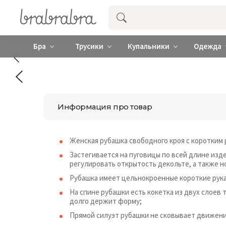
Купить нижнее женское белье ❤️ br
Бра
Трусики
Купальники
Одежда
Информация про товар
Женская рубашка свободного кроя с коротким 
Застегивается на пуговицы по всей длине изд
регулировать открытость декольте, а также н
Рубашка имеет цельнокроенные короткие рука
На спине рубашки есть кокетка из двух слоев 
долго держит форму;
Прямой силуэт рубашки не сковывает движени