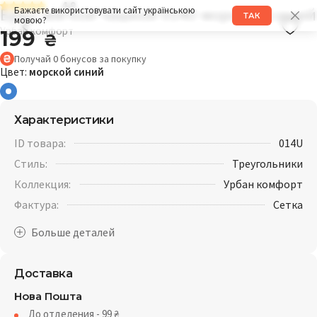
4.9
Бра с мягкой чашкой 014U морской синий
Бажаєте використовувати сайт українською
ТАК
мовою?
Урбан комфорт
199
₴
Получай
0
бонусов
за покупку
Цвет:
морской синий
Характеристики
ID товара:
014U
Стиль:
Треугольники
Коллекция:
Урбан комфорт
Фактура:
Cетка
Доставка
Нова Пошта
До отделения - 99
₴