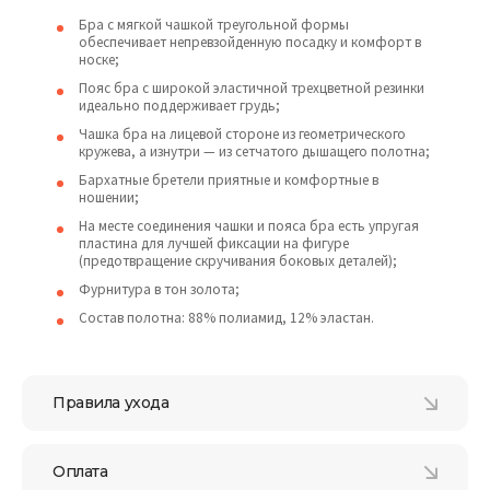
Бра с мягкой чашкой треугольной формы
обеспечивает непревзойденную посадку и комфорт в
носке;
Пояс бра с широкой эластичной трехцветной резинки
идеально поддерживает грудь;
Чашка бра на лицевой стороне из геометрического
кружева, а изнутри — из сетчатого дышащего полотна;
Бархатные бретели приятные и комфортные в
ношении;
На месте соединения чашки и пояса бра есть упругая
пластина для лучшей фиксации на фигуре
(предотвращение скручивания боковых деталей);
Фурнитура в тон золота;
Состав полотна: 88% полиамид, 12% эластан.
Правила ухода
Оплата