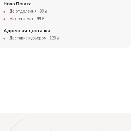
Нова Пошта
До отделения - 99
₴
На почтомат - 99
₴
Адресная доставка
Доставка курьером - 120
₴