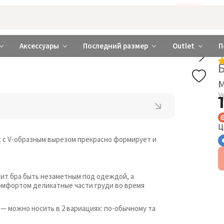
Бажаєте використовувати сайт українською мовою?
ТАК
abrabra ❤️ Киев и Украина
Аксессуары
Последний размер
Outlet
П
У
Ц
ж с V-образным вырезом прекрасно формирует и
ит бра быть незаметным под одеждой, а
омфортом деликатные части груди во время
— можно носить в 2 вариациях: по-обычному та