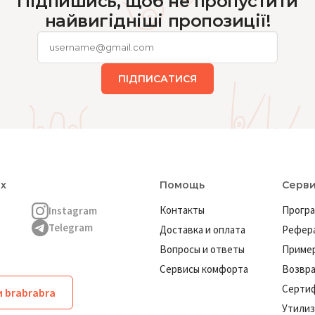
Підпишись, щоб не пропустити
найвигідніші пропозиції!
ПІДПИСАТИСЯ
ях
Помощь
Серв
Контакты
Програ
Instagram
Telegram
Доставка и оплата
Рефера
Вопросы и ответы
Пример
Сервисы комфорта
Возвр
Серти
 brabrabra
Утилиз