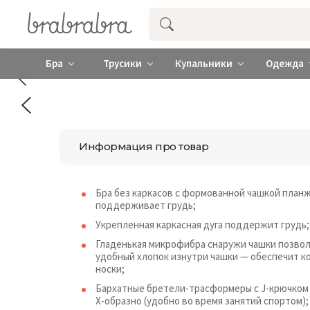
Купить нижнее женское белье ❤️ br
Бра
Трусики
Купальники
Одежда
Информация про товар
Бра без каркасов с формованной чашкой план
поддерживает грудь;
Укрепленная каркасная дуга поддержит грудь;
Гладенькая микрофибра снаружи чашки позвол
удобный хлопок изнутри чашки — обеспечит к
носки;
Бархатные бретели-трасформеры с J-крючком 
Х-образно (удобно во время занятий спортом);