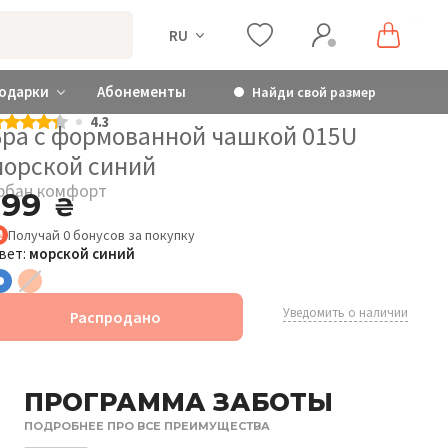
RU
одарки
Абонементы
Найди свой размер
4.3
Бра с формованной чашкой 015U
морской синий
рбан комфорт
199
₴
Получай
0
бонусов
за покупку
вет:
морской синий
Уведомить о наличии
Распродано
ПРОГРАММА ЗАБОТЫ
ПОДРОБНЕЕ ПРО ВСЕ ПРЕИМУЩЕСТВА