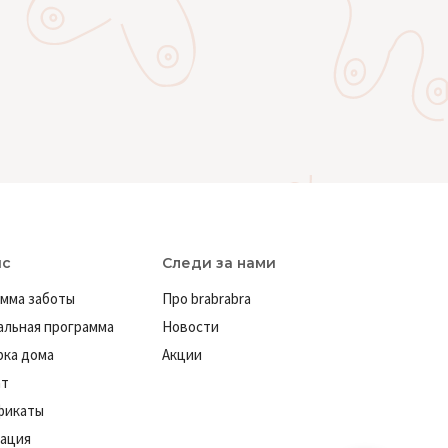
ис
Следи за нами
мма заботы
Про brabrabra
льная программа
Новости
ка дома
Акции
ат
фикаты
ация