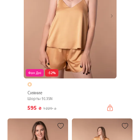
Фан Дні
-52%
Сияние
Шорты 913SN
595
₴
1 229
₴