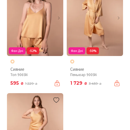
Фан Дні
-52%
Фан Дні
-50%
Сияние
Сияние
Топ 906SN
Пеньюар 900SN
595
1 729
₴
₴
1 229
3 459
₴
₴