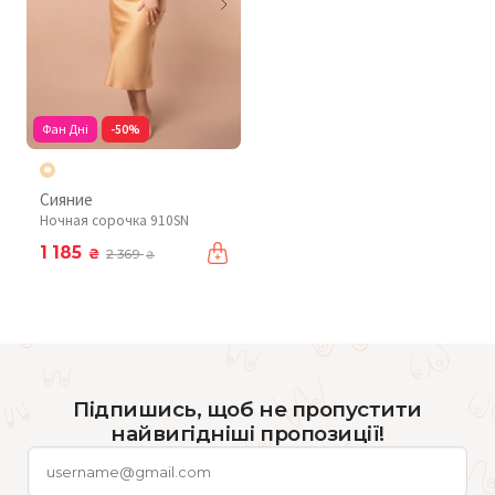
Фан Дні
-50%
Сияние
Ночная сорочка 910SN
1 185
₴
2 369
₴
Підпишись, щоб не пропустити
найвигідніші пропозиції!