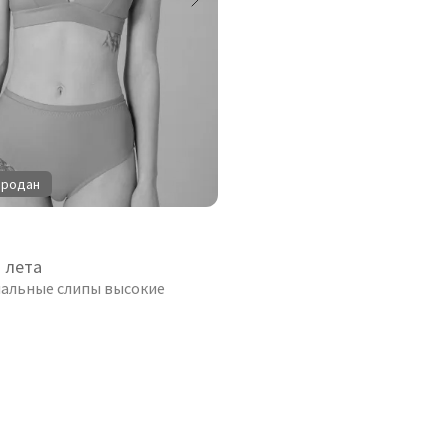
продан
 лета
пальные слипы высокие