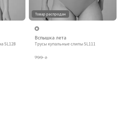
Товар распродан
Вспышка лета
а SL128
Трусы купальные слипы SL111
799
₴