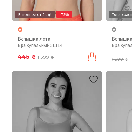
Выгоднее от 2 ед!
-72%
Товар рас
Вспышка лета
Вспышка
Бра купальный SL114
Бра купа
445
₴
1 599
₴
1 599
₴