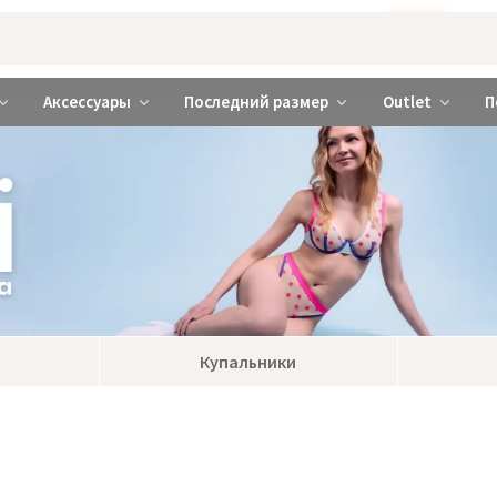
Бажаєте використовувати сайт українською мовою?
ТАК
abrabra ❤️ Киев и Украина
Аксессуары
Последний размер
Outlet
П
Купальники