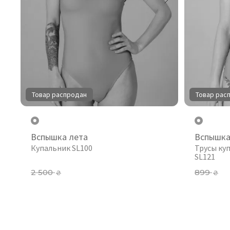
Товар распродан
Товар рас
Вспышка лета
Вспышка
Купальник SL100
Трусы ку
SL121
2 500
899
₴
₴