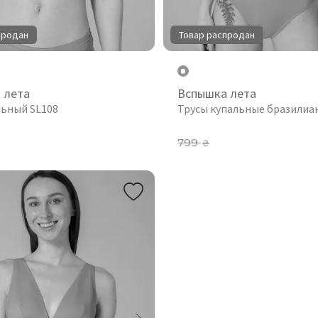
продан
Товар распродан
 лета
Вспышка лета
льный SL108
Трусы купальные бразилиан
799
₴