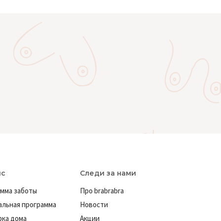
ис
Следи за нами
мма заботы
Про brabrabra
льная программа
Новости
ка дома
Акции