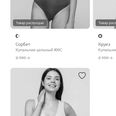
Товар распродан
Товар рас
Сорбет
Круиз
Купальник цельный 400C
Купальни
2 100
2 100
₴
₴