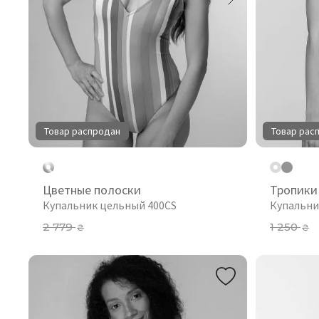
Товар распродан
Товар рас
Цветные полоски
Тропики
Купальник цельный 400CS
Купальни
2 779
1 250
₴
₴