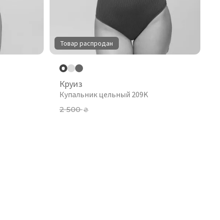
Товар распродан
Круиз
Купальник цельный 209K
2 500
₴