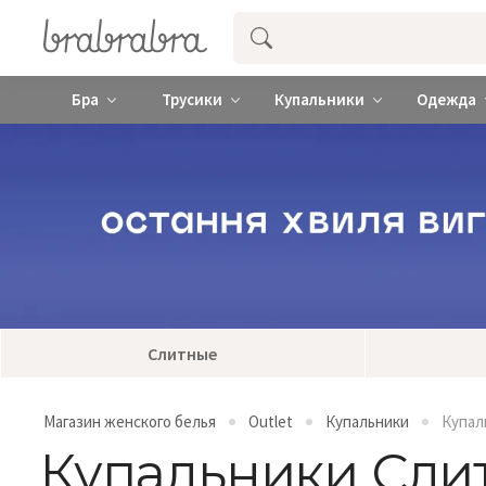
Купить нижнее женское белье ❤️ br
Бра
Трусики
Купальники
Одежда
Слитные
Магазин женского белья
Outlet
Купальники
Купал
Купальники Сли