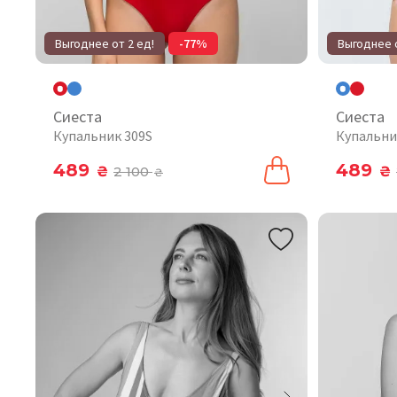
Выгоднее от 2 ед!
-77%
Выгоднее о
Сиеста
Сиеста
Купальник 309S
Купальни
489
489
₴
2 100
₴
₴