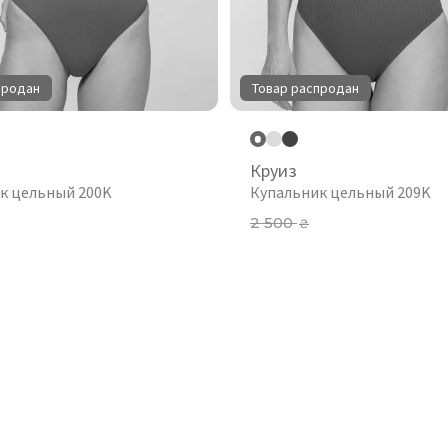
продан
Товар распродан
Круиз
к цельный 200K
Купальник цельный 209K
2 500
₴