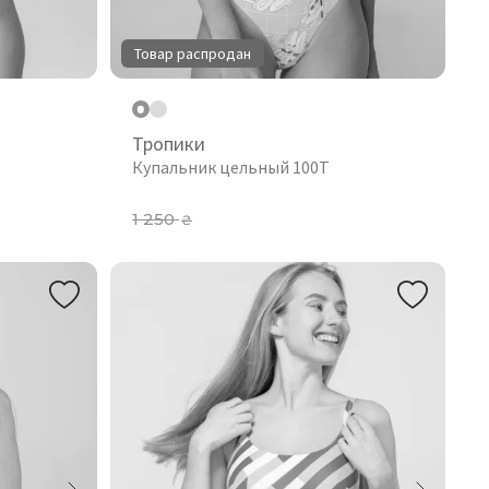
Товар распродан
Тропики
Купальник цельный 100T
1 250
₴