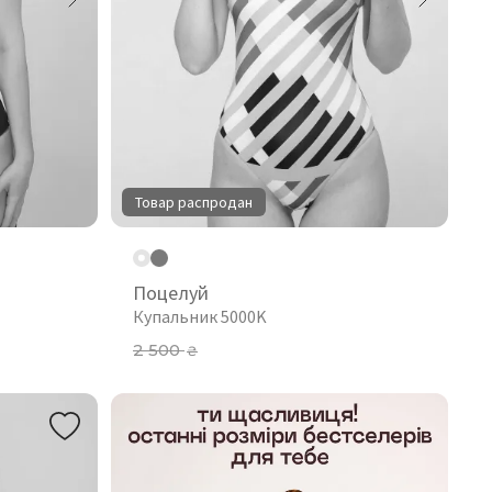
Товар распродан
Поцелуй
Купальник 5000K
2 500
₴