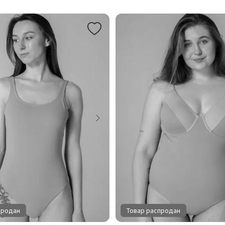
продан
Товар распродан