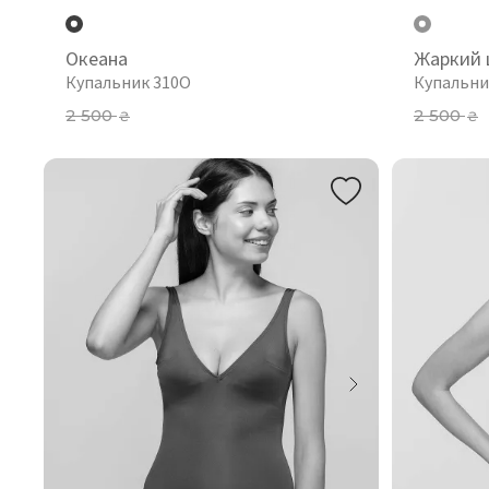
Океана
Жаркий 
Купальник 310О
Купальни
2 500
2 500
₴
₴