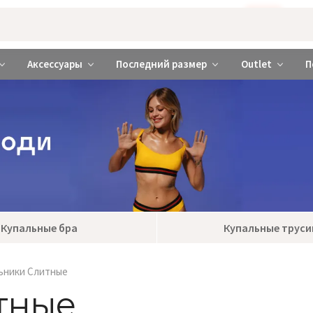
Бажаєте використовувати сайт українською мовою?
ТАК
abrabra ❤️ Киев и Украина
Аксессуары
Последний размер
Outlet
П
Купальные бра
Купальные труси
ьники Слитные
тные