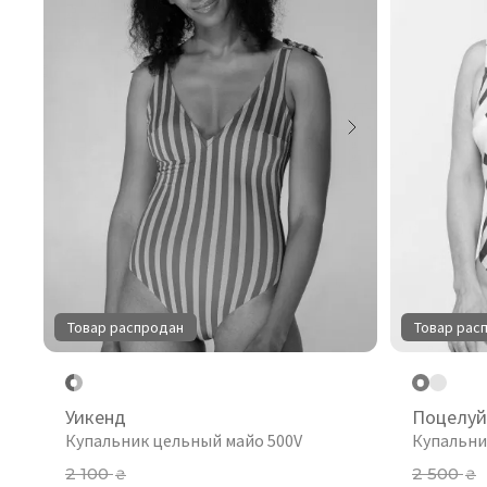
Товар распродан
Товар рас
Уикенд
Поцелуй
Купальник цельный майо 500V
Купальни
2 100
2 500
₴
₴