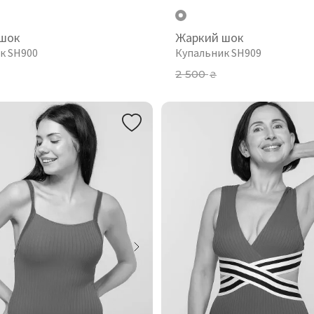
шок
Жаркий шок
к SH900
Купальник SH909
2 500
₴