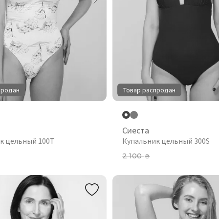
продан
Товар распродан
Сиеста
к цельный 100T
Купальник цельный 300S
2 100
₴