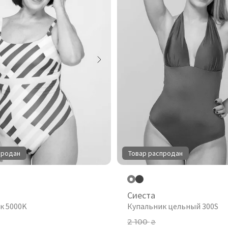
продан
Товар распродан
Сиеста
к 5000K
Купальник цельный 300S
2 100
₴