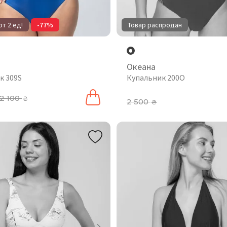
т 2 ед!
-77%
Товар распродан
Океана
к 309S
Купальник 200O
2 100
₴
2 500
₴