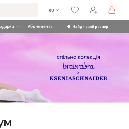
RU
одарки
Абонементы
Найди свой размер
ум