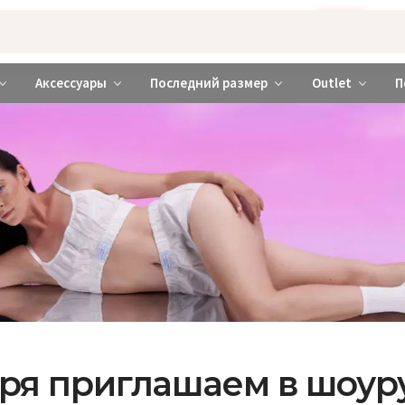
Бажаєте використовувати сайт українською мовою?
ТАК
abrabra ❤️ Киев и Украина
Аксессуары
Последний размер
Outlet
П
бря приглашаем в шоур