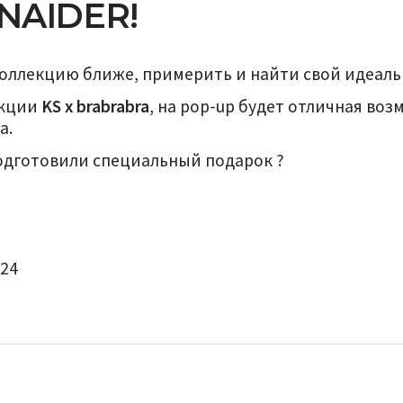
NAIDER!
коллекцию ближе, примерить и найти свой идеал
екции
KS x brabrabra
, на pop-up будет отличная во
a.
подготовили специальный подарок ?
 24