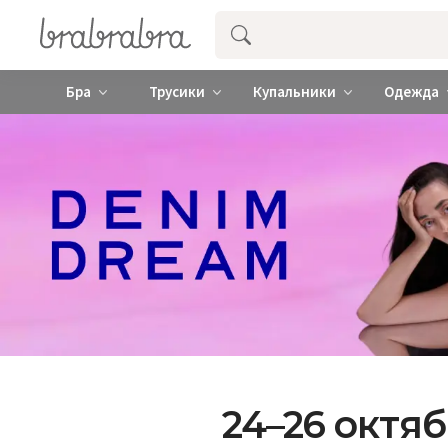
Купить нижнее женское белье ❤️ br
Бра
Трусики
Купальники
Одежда
24–26 октя