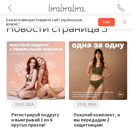
Бажаєте використовувати сайт українською
ТАК
мовою?
Новости страница 3
10.02.2024
23.01.2024
Регистрируй подругу
Покупай комплект, а
и выигрывай 1 из 6
мы передадим 2
крутых призов!
защитницам!