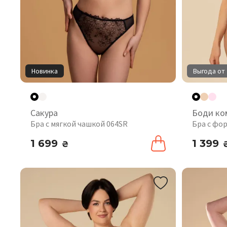
Новинка
Выгода от 
Сакура
Боди ко
Бра с мягкой чашкой 064SR
Бра с фо
1 699
1 399
₴