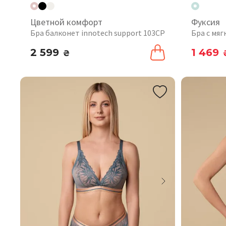
Цветной комфорт
Фуксия
Бра балконет innotech support 103CP
Бра с мяг
2 599
1 469
₴