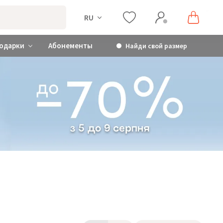
RU
одарки
Абонементы
Найди свой размер