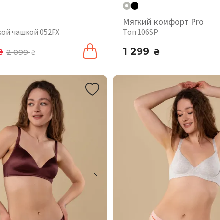
Мягкий комфорт Pro
кой чашкой 052FX
Топ 106SP
1 299
₴
2 099
₴
₴