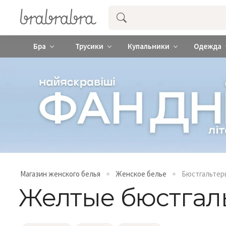
Купить нижнее женское белье ❤️ br
Бра
Трусики
Купальники
Одежда
Магазин женского белья
Женское белье
Бюстгальтер
Желтые бюстгал