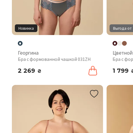
Новинка
Выгода от 
Георгина
Цветной
Бра с формованной чашкой 031ZH
Бра с фо
2 269
1 799
₴