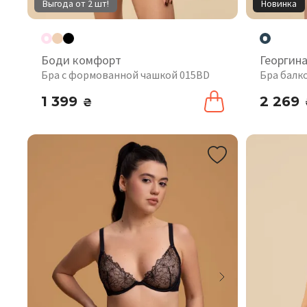
Выгода от 2 шт!
Новинка
Боди комфорт
Георгин
Бра с формованной чашкой 015BD
Бра балк
1 399
2 269
₴