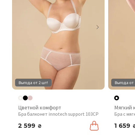
Выгода от 2 шт!
Выгода от 
Цветной комфорт
Мягкий 
Бра балконет innotech support 103CP
Бра с мя
2 599
1 659
₴