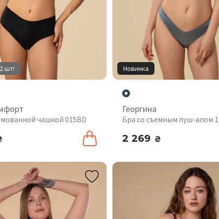
2 шт!
Новинка
мфорт
Георгина
рмованной чашкой 015BD
Бра со съемным пуш-апом 
2 269
₴
₴