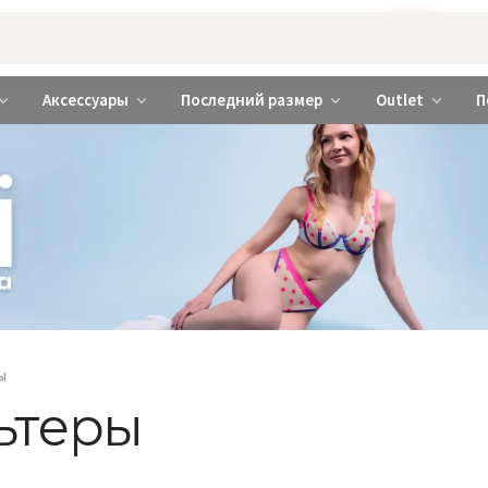
Бажаєте використовувати сайт українською мовою?
ТАК
abrabra ❤️ Киев и Украина
Аксессуары
Последний размер
Outlet
П
ы
ьтеры