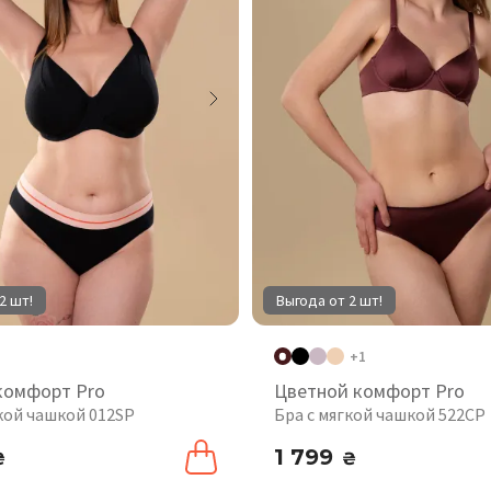
2 шт!
Выгода от 2 шт!
+1
комфорт Pro
Цветной комфорт Pro
гкой чашкой 012SP
Бра с мягкой чашкой 522CP
1 799
₴
₴