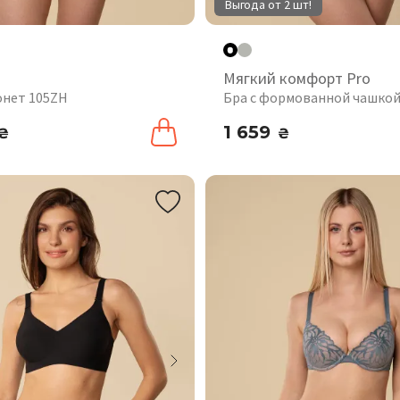
Выгода от 2 шт!
а
Мягкий комфорт Pro
онет 105ZH
Бра с формованной чашкой
1 659
₴
₴