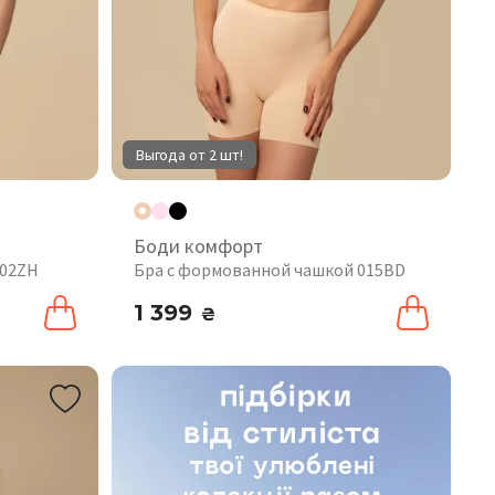
Выгода от 2 шт!
Боди комфорт
102ZH
Бра с формованной чашкой 015BD
1 399
₴