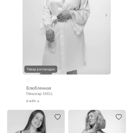
Товар распродан
Влюбленная
Пеньюар 5001L
2 439
₴