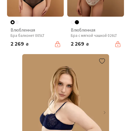
Влюбленная
Влюбленная
Бра балконет 005LT
Бра с мягкой чашкой 026LT
2 269
2 269
₴
₴