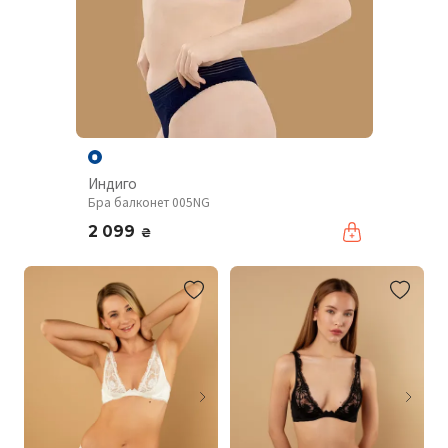
Индиго
Бра балконет 005NG
2 099
₴