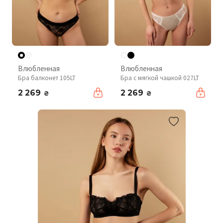
Влюбленная
Влюбленная
Бра балконет 105LT
Бра с мягкой чашкой 027LT
2 269
2 269
₴
₴