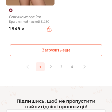
Секси комфорт Pro
Бра с мягкой чашкой 311SC
1 949
₴
Загрузить ещё
1
2
3
4
Підпишись, щоб не пропустити
найвигідніші пропозиції!