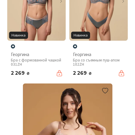
Новинка
Новинка
Георгина
Георгина
Бра с формованной чашкой
Бра со съемным пуш-апом
031ZH
102ZH
2 269
2 269
₴
₴