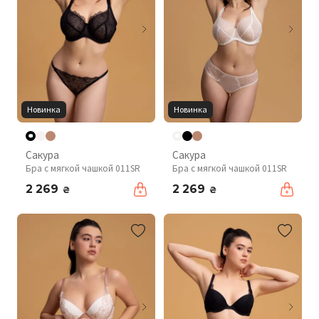
Новинка
Новинка
Сакура
Сакура
Бра с мягкой чашкой 011SR
Бра с мягкой чашкой 011SR
2 269
2 269
₴
₴