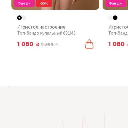
Фан Дні
-55%
Фан Дні
Игристое настроение
Игристо
Топ-бандо купальный 631MS
Топ-банд
1 080
1 080
₴
2 399
₴