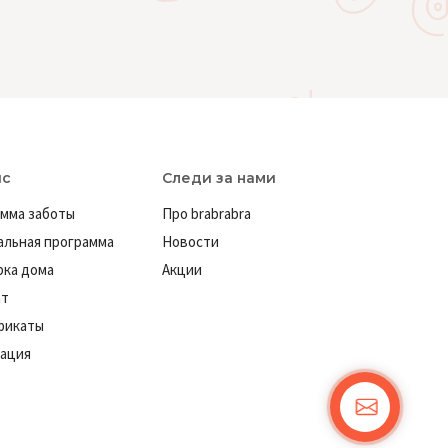
ис
Следи за нами
мма заботы
Про brabrabra
льная программа
Новости
ка дома
Акции
ат
фикаты
ация