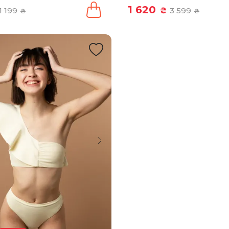
1 620
1 199
₴
3 599
₴
₴