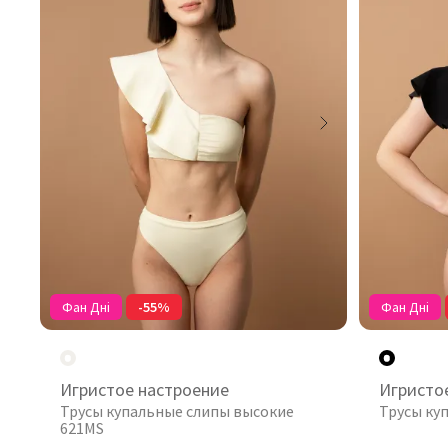
Фан Дні
-55%
Фан Дні
Игристое настроение
Игристо
Трусы купальные слипы высокие
Трусы ку
621MS