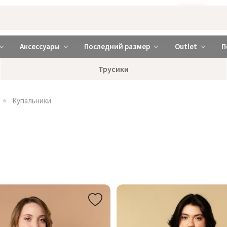
Бажаєте використовувати сайт українською мовою?
ТАК
abrabra ❤️ Киев и Украина
Аксессуары
Последний размер
Outlet
П
Трусики
Купальники