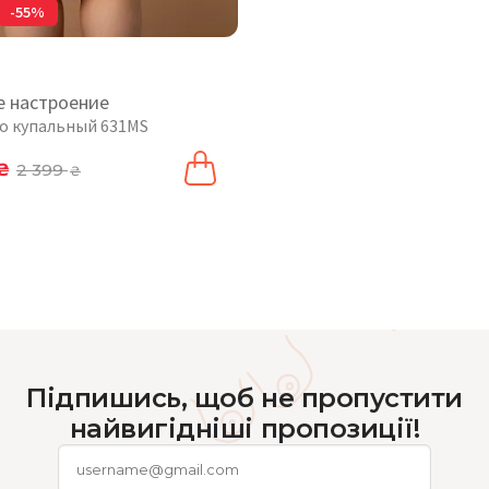
-55%
е настроение
о купальный 631MS
₴
2 399
₴
Підпишись, щоб не пропустити
найвигідніші пропозиції!