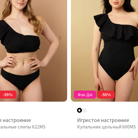
-55%
Фан Дні
-55%
е настроение
Игристое настроение
пальные слипы 622MS
Купальник цельный 600MS