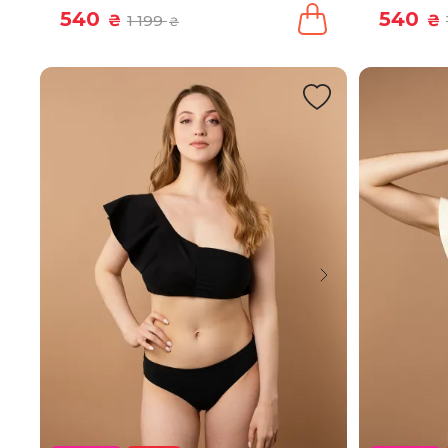
540
540
₴
1 199
₴
₴