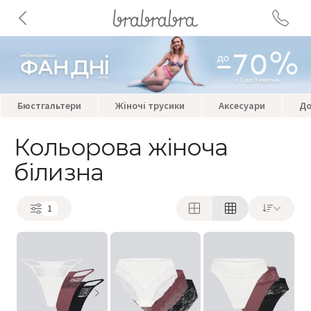
Бюстгальтери
Жіночі трусики
Аксесуари
До
Кольорова жіноча
білизна
1