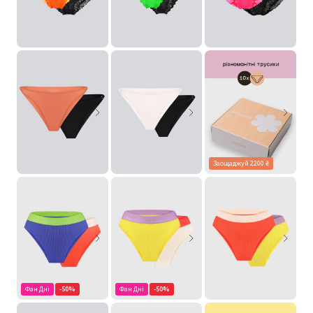
Заощаджуй 2200 ₴
Фан Дні
-50%
Фан Дні
-50%