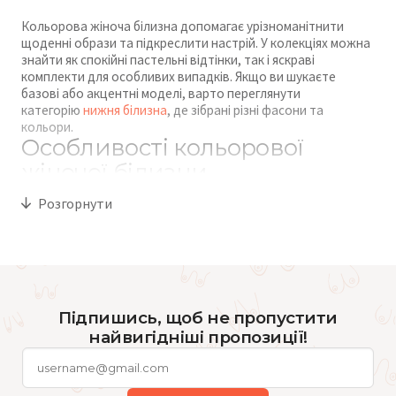
Кольорова жіноча білизна допомагає урізноманітнити
щоденні образи та підкреслити настрій. У колекціях можна
знайти як спокійні пастельні відтінки, так і яскраві
комплекти для особливих випадків. Якщо ви шукаєте
базові або акцентні моделі, варто переглянути
категорію
нижня білизна
, де зібрані різні фасони та
кольори.
Особливості кольорової
жіночої білизни
Розгорнути
Кольорова білизна дозволяє додати індивідуальності
навіть повсякденному гардеробу. Популярними
залишаються бордові, смарагдові, сині та пудрові відтінки,
які добре поєднуються з різним одягом. Для літа часто
обирають світлі та яскраві кольори, а для холодного
сезону — більш глибокі й насичені.
Види та поєднання
Підпишись, щоб не пропустити
найвигідніші пропозиції!
кольорової білизни
У гардеробі зручно мати кілька варіантів комплектів: