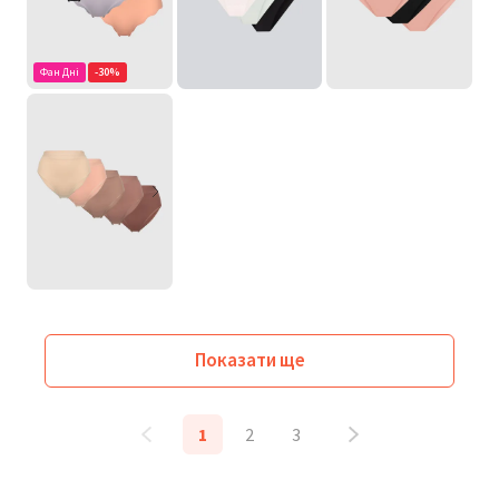
Фан Дні
-30%
Показати ще
1
2
3