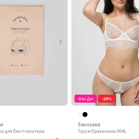
Фан Дні
-69%
ри
Закохана
и для бюстгальтера
Труси бразиліана 004L