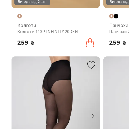
Вигода від 2 шт!
Вигода від
Колготи
Панчохи
Колготи 113P INFINITY 20DEN
Панчохи 
259
259
₴
₴