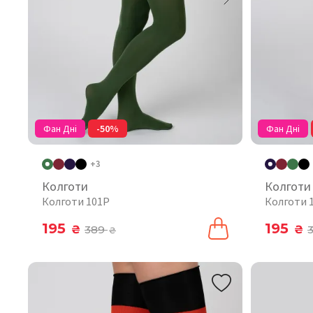
Фан Дні
-50%
Фан Дні
+3
Колготи
Колготи
Колготи 101P
Колготи 
195
195
₴
389
₴
₴