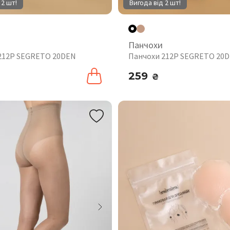
 2 шт!
Вигода від 2 шт!
Панчохи
212P SEGRETO 20DEN
Панчохи 212P SEGRETO 20
259
₴