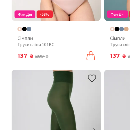
Фан Дні
-53%
Фан Дні
Сімпли
Сімпли
Труси сліпи 101BC
Труси слі
137
137
₴
289
₴
₴