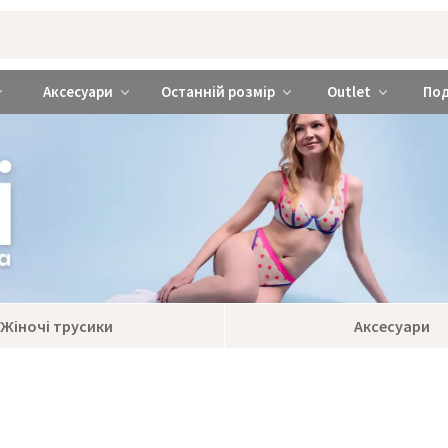
rabra ❤️ Київ та Україна
Аксесуари
Останній розмір
Outlet
По
Жіночі трусики
Аксесуари