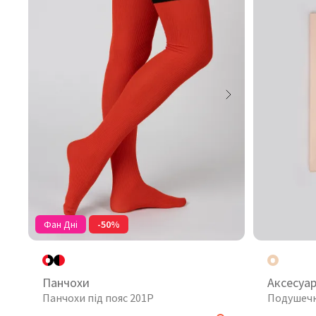
Фан Дні
-50%
Панчохи
Аксесуа
Панчохи під пояс 201P
Подушечк