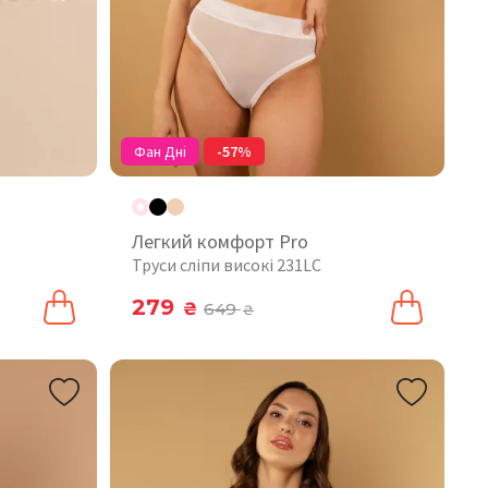
Фан Дні
-57%
Легкий комфорт Pro
Труси сліпи високі 231LC
279
₴
649
₴