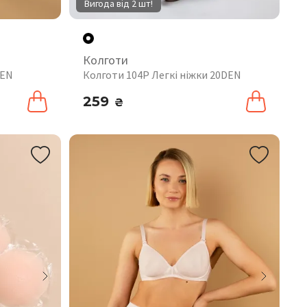
Вигода від 2 шт!
Колготи
DEN
Колготи 104P Легкі ніжки 20DEN
259
₴