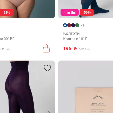
-53%
Фан Дні
-50%
+3
Колготи
пи 001BC
Колготи 101P
195
289
₴
389
₴
₴