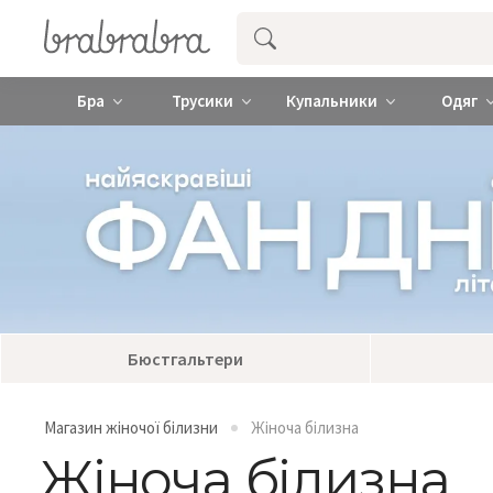
Купити нижню жіночу білизну ❤️ brab
Бра
Трусики
Купальники
Одяг
Бюстгальтери
Магазин жіночої білизни
Жіноча білизна
Жіноча білизна