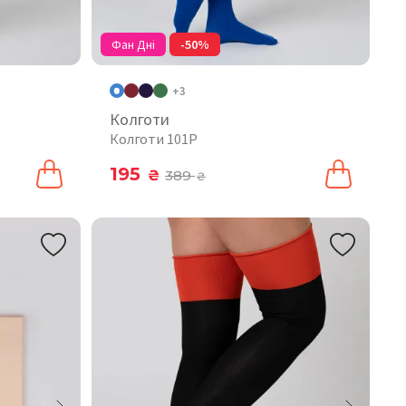
Фан Дні
-50%
+3
Колготи
Колготи 101P
195
₴
389
₴