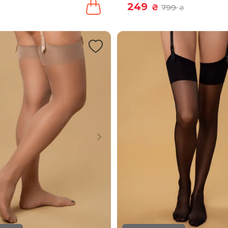
249
₴
799
₴