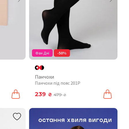
Фан Дні
-50%
Панчохи
Панчохи під пояс 201P
239
₴
479
₴