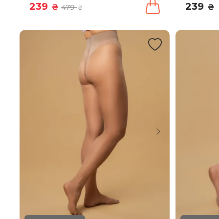
239
239
₴
479
₴
₴