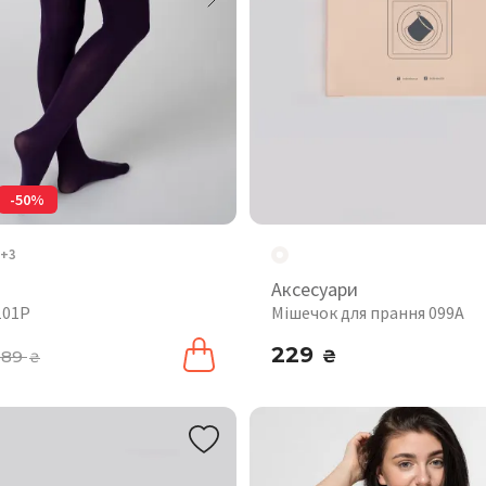
-50%
+3
Аксесуари
101P
Мішечок для прання 099A
229
389
₴
₴