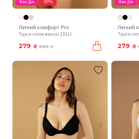
Фан Дні
-57%
Фан Дні
Легкий комфорт Pro
Легкий 
Труси сліпи високі 231LC
Труси слі
279
279
₴
649
₴
₴