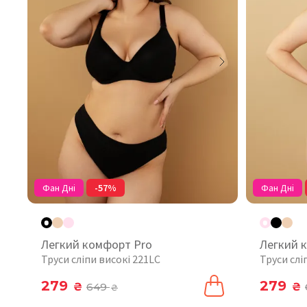
Фан Дні
-57%
Фан Дні
Легкий комфорт Pro
Легкий 
Труси сліпи високі 221LC
Труси слі
279
279
₴
649
₴
₴