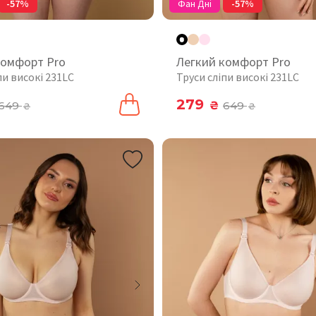
-57%
Фан Дні
-57%
комфорт Pro
Легкий комфорт Pro
пи високі 231LC
Труси сліпи високі 231LC
279
649
₴
649
₴
₴