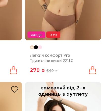
Фан Дні
-57%
Легкий комфорт Pro
Труси сліпи високі 221LC
279
₴
649
₴