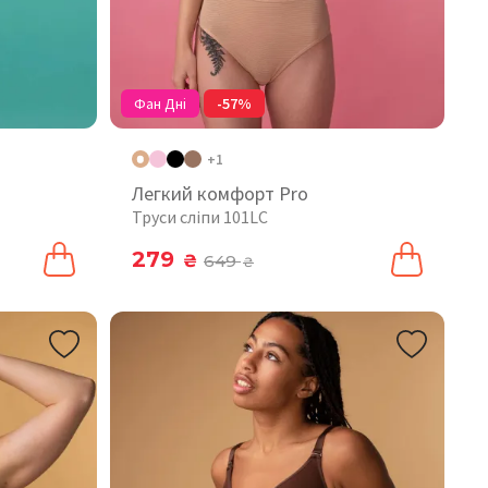
Фан Дні
-57%
+1
Легкий комфорт Pro
Труси сліпи 101LC
279
₴
649
₴