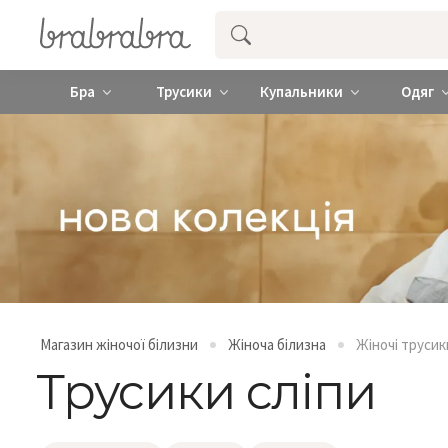
Купити нижню жіночу білизну ❤️ brab
Бра
Трусики
Купальники
Одяг
Магазин жіночої білизни
Жіноча білизна
Жіночі трусик
Трусики сліпи