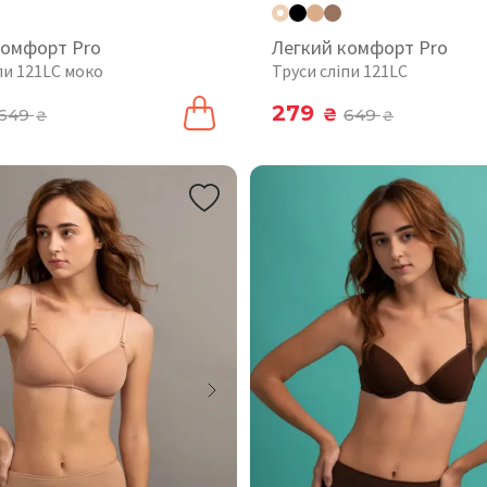
комфорт Pro
Легкий комфорт Pro
пи 121LC моко
Труси сліпи 121LC
279
649
₴
649
₴
₴