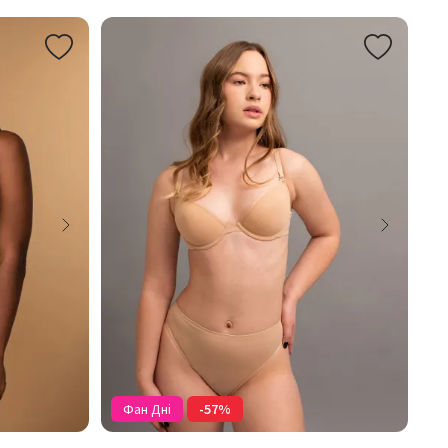
Фан Дні
-57%