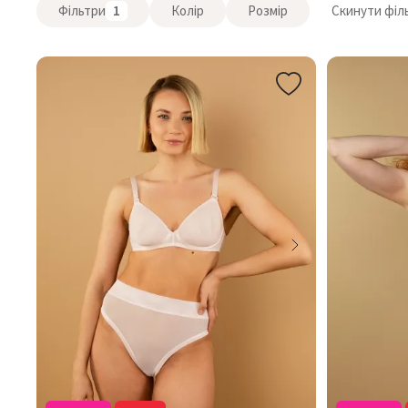
Фільтри
1
Колір
Розмір
Скинути філ