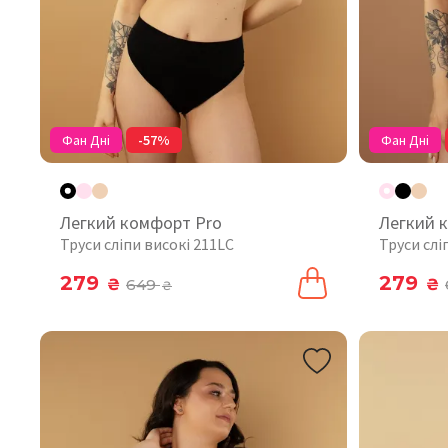
Фан Дні
-57%
Фан Дні
Легкий комфорт Pro
Легкий 
Труси сліпи високі 211LC
Труси слі
279
279
₴
649
₴
₴