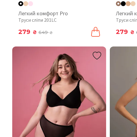
Легкий комфорт Pro
Легкий 
Труси сліпи 201LC
Труси слі
279
279
₴
649
₴
₴