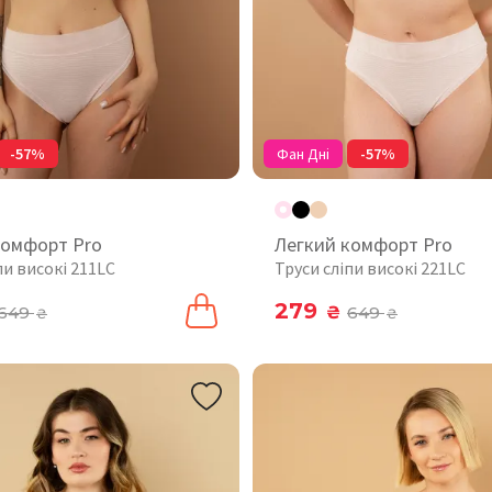
-57%
Фан Дні
-57%
комфорт Pro
Легкий комфорт Pro
пи високі 211LC
Труси сліпи високі 221LC
279
649
₴
649
₴
₴