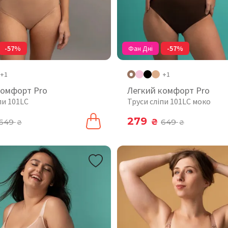
-57%
Фан Дні
-57%
+1
+1
комфорт Pro
Легкий комфорт Pro
пи 101LC
Труси сліпи 101LC моко
279
649
₴
649
₴
₴