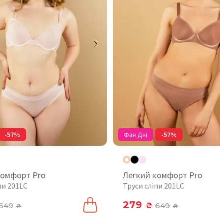
-57%
Фан Дні
-57%
комфорт Pro
Легкий комфорт Pro
пи 201LC
Труси сліпи 201LC
279
649
₴
649
₴
₴