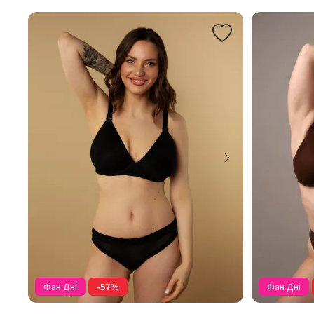
Фан Дні
-57%
Фан Дні