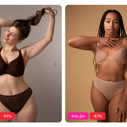
-57%
Фан Дні
-57%