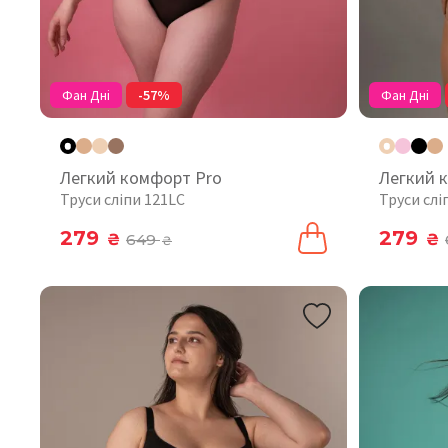
Фан Дні
-57%
Фан Дні
Легкий комфорт Pro
Легкий 
Труси сліпи 121LC
Труси слі
279
279
₴
649
₴
₴