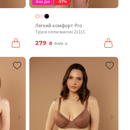
Фан Дні
-57%
Легкий комфорт Pro
Труси сліпи високі 211LC
279
₴
649
₴