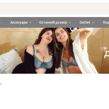
rabra ❤️ Київ та Україна
Аксесуари
Останній розмір
Outlet
По
и