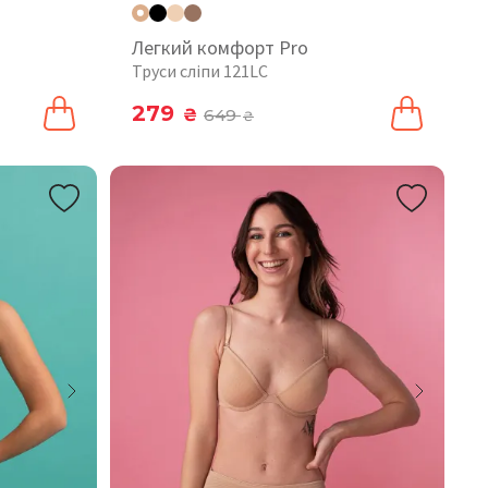
Легкий комфорт Pro
Труси сліпи 121LC
279
₴
649
₴