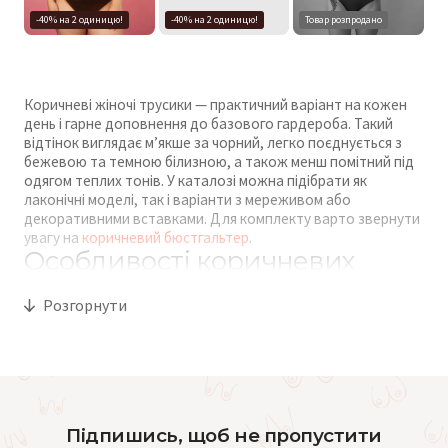
-40% на 2 одиницю!
-40% на 2 одиницю!
Товар розпродано
Коричневі жіночі трусики — практичний варіант на кожен
день і гарне доповнення до базового гардероба. Такий
відтінок виглядає м’якше за чорний, легко поєднується з
бежевою та темною білизною, а також менш помітний під
одягом теплих тонів. У каталозі можна підібрати як
лаконічні моделі, так і варіанти з мереживом або
декоративними вставками. Для комплекту варто звернути
увагу на
коричневий бюстгальтер
.
Особливості коричневих
жіночих трусиків
Розгорнути
Коричневий колір вважається універсальним і комфортним
для щоденного носіння. Він добре виглядає на різних типах
шкіри та довше зберігає охайний вигляд. Такі моделі часто
обирають для базового набору білизни разом із
класичними
трусами
у нейтральних кольорах.
Популярні фасони
Підпишись, щоб не пропустити