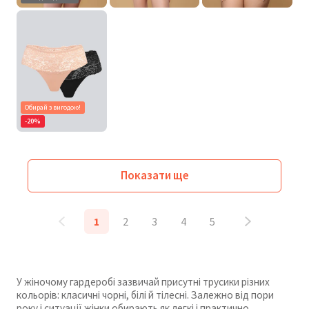
Обирай з вигодою!
-20%
Показати ще
1
2
3
4
5
У жіночому гардеробі зазвичай присутні трусики різних
кольорів: класичні чорні, білі й тілесні. Залежно від пори
року і ситуації жінки обирають як легкі і практично