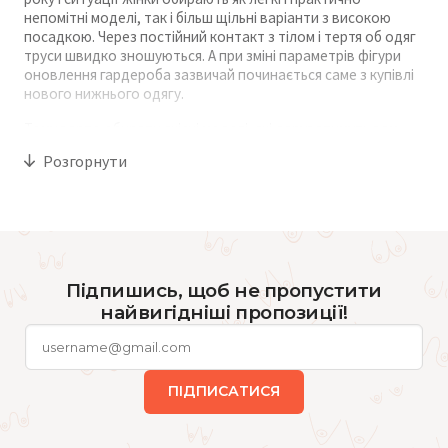
непомітні моделі, так і більш щільні варіанти з високою
посадкою. Через постійний контакт з тілом і тертя об одяг
труси швидко зношуються. А при зміні параметрів фігури
оновлення гардероба зазвичай починається саме з купівлі
нового нижнього одягу.
Тому варто обирати якісні моделі, які даруватимуть вам
комфорт і легкість. Наші жіночі трусики - ідеальний варіант
Розгорнути
для кожної дівчини, адже вони створені з урахуванням
потреб та особливостей анатомії тіла. Ми пропонуємо
м'яку на дотик і красиву білизну в різних дизайнах і
розмірах.
Якою має бути жіноча нижня
білизна (трусики)
Підпишись, щоб не пропустити
найвигідніші пропозиції!
Купуючи такий важливий елемент гардероба, варто
ретельно підбирати моделі, що відповідають як гігієнічним
стандартам, так і естетичним вимогам.
ПІДПИСАТИСЯ
Матеріали, з яких виготовляються жіночі труси, мають
бути:
повітропроникними;