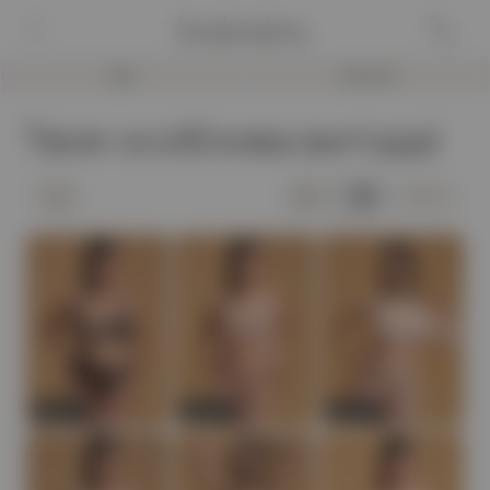
Бра
Трусики
Твоя особлива вигода!
Новинка
Новинка
Новинка