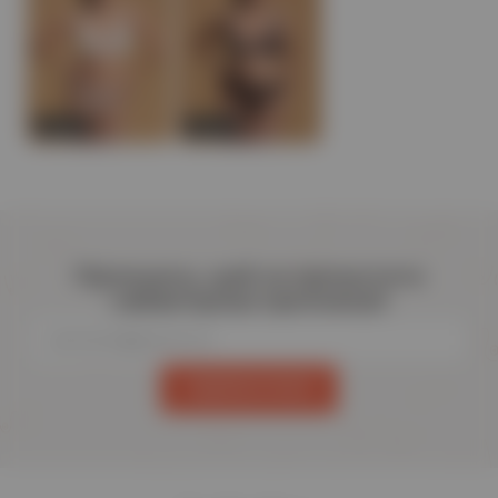
Новинка
Новинка
Підпишись, щоб не пропустити
найвигідніші пропозиції!
ПІДПИСАТИСЯ