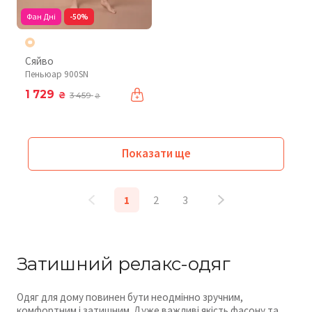
Фан Дні
-50%
Сяйво
Пеньюар 900SN
1 729
₴
3 459
₴
Показати ще
1
2
3
Затишний релакс-одяг
Одяг для дому повинен бути неодмінно зручним,
комфортним і затишним. Дуже важливі якість фасону та