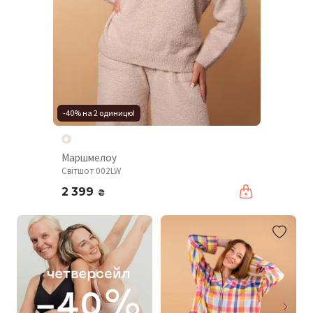
-40% на 2 одиницю!
Маршмелоу
Світшот 002LW
2 399
₴