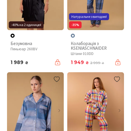
Натуральне з вигодою!
-40% на 2 одиницю!
-35%
Безумовна
Колаборація з
KSENIASCHNAIDER
Пеньюар 260BV
Штани 010DD
1 989
1 949
₴
₴
2 999
₴