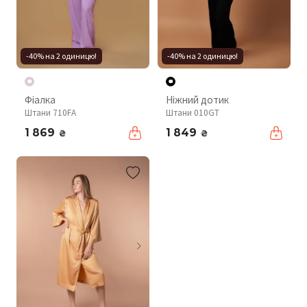
-40% на 2 одиницю!
-40% на 2 одиницю!
Фіалка
Ніжний дотик
Штани 710FA
Штани 010GT
1 869
1 849
₴
₴