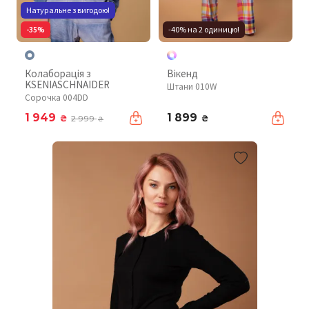
Натуральне з вигодою!
-35%
-40% на 2 одиницю!
Колаборація з
Вікенд
KSENIASCHNAIDER
Штани 010W
Сорочка 004DD
1 949
1 899
₴
₴
2 999
₴