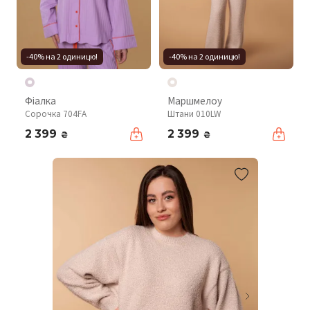
-40% на 2 одиницю!
-40% на 2 одиницю!
Фіалка
Маршмелоу
Сорочка 704FA
Штани 010LW
2 399
2 399
₴
₴