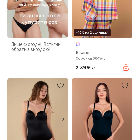
-40% на 2 одиницю!
Лише сьогодні! Встигни
обрати з вигодою!
Вікенд
Сорочка 004WK
2 399
₴