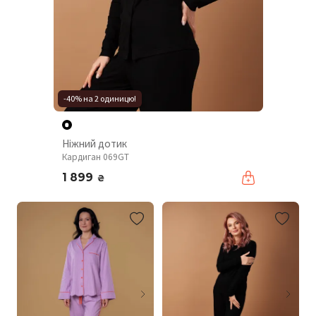
-40% на 2 одиницю!
Ніжний дотик
Кардиган 069GT
1 899
₴