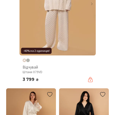
-40% на 2 одиницю!
Відчувай
Штани 079VD
3 799
₴