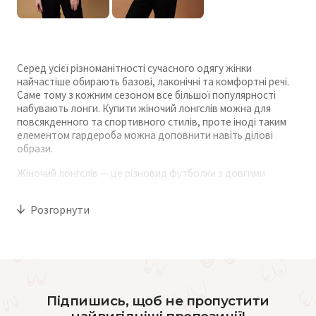
Серед усієї різноманітності сучасного одягу жінки
найчастіше обирають базові, лаконічні та комфортні речі.
Саме тому з кожним сезоном все більшої популярності
набувають лонги. Купити жіночий лонгслів можна для
повсякденного та спортивного стилів, проте іноді таким
елементом гардероба можна доповнити навіть ділові
образи.
Жіночий лонгслів — це різновид футболки з довгими
рукавами (у перекладі з англійської long sleeve означає
«довгий рукав»). Найчастіше такі моделі, як і модні жіночі
Розгорнути
футболки, виготовляють із легких тканин: бавовни,
віскози, тонкого трикотажу та інших матеріалів. Зазвичай у
лонгсліва круглий виріз горловини та обтислий або
напівприлеглий крій, але сучасні виробники пропонують
все більше оригінальних фасонів з різними елементами.
Крім зручного крою та приємних до тіла тканин, лонгсліви
Підпишись, щоб не пропустити
підкорили модниць широким вибором кольорів. У колекціях