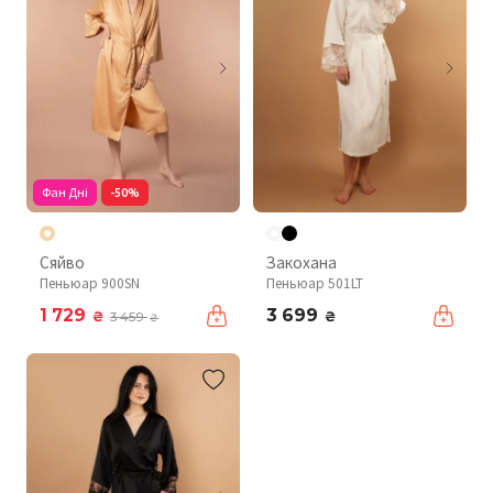
Фан Дні
-50%
Сяйво
Закохана
Пеньюар 900SN
Пеньюар 501LT
1 729
3 699
₴
₴
3 459
₴