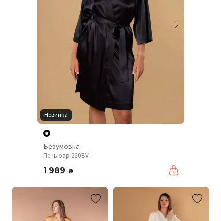
Новинка
Безумовна
Пеньюар 260BV
1 989
₴