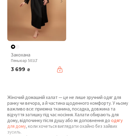
Закохана
Пеньюар 501LT
3 699
₴
Жіночий домашній халат — це не лише зручний одяг для
ранку чи вечора, а й частина щоденного комфорту. У ньому
важливо все: приємна тканина, посадка, довжина та
відчуття затишку під час носіння. Халати обирають для
дому, відпочинку після душу або як доповнення до
одягу
для дому
, коли хочеться виглядати охайно без зайвих
зусиль.