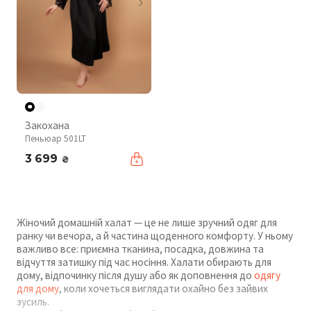
Закохана
Пеньюар 501LT
3 699
₴
Жіночий домашній халат — це не лише зручний одяг для
ранку чи вечора, а й частина щоденного комфорту. У ньому
важливо все: приємна тканина, посадка, довжина та
відчуття затишку під час носіння. Халати обирають для
дому, відпочинку після душу або як доповнення до
одягу
для дому
, коли хочеться виглядати охайно без зайвих
зусиль.