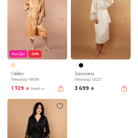
Фан Дні
-50%
Сяйво
Закохана
Пеньюар 900SN
Пеньюар 501LT
1 729
3 699
₴
₴
3 459
₴