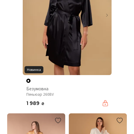
Новинка
Безумовна
Пеньюар 260BV
1 989
₴