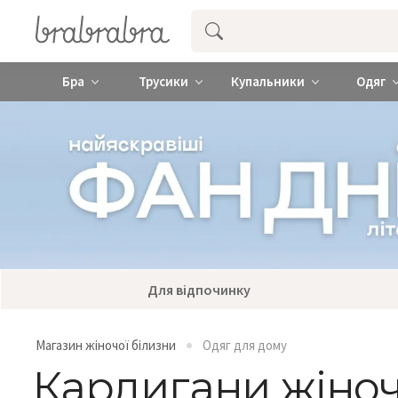
Купити нижню жіночу білизну ❤️ brab
Бра
Трусики
Купальники
Одяг
Для відпочинку
Магазин жіночої білизни
Одяг для дому
Кардигани жіноч