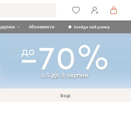
дарунки
Абонементи
Знайди свій розмір
Боді