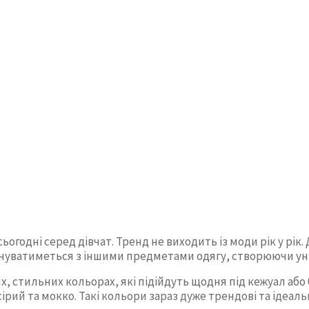
огодні серед дівчат. Тренд не виходить із моди рік у рік.
нуватиметься з іншими предметами одягу, створюючи уні
х, стильних кольорах, які підійдуть щодня під кежуал або
ірий та мокко. Такі кольори зараз дуже трендові та ідеа