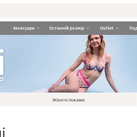
rabra ❤️ Київ та Україна
Аксесуари
Останній розмір
Outlet
По
Жіночі піжами
і