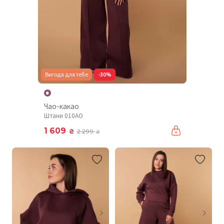
Вигода для тебе
-30%
Чао-какао
Штани 010AO
1 609
₴
2 299
₴