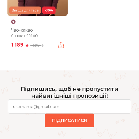
Вигода для тебе
-30%
Чао-какао
Світшот 001AO
1 189
₴
1 699
₴
Підпишись, щоб не пропустити
найвигідніші пропозиції!
ПІДПИСАТИСЯ