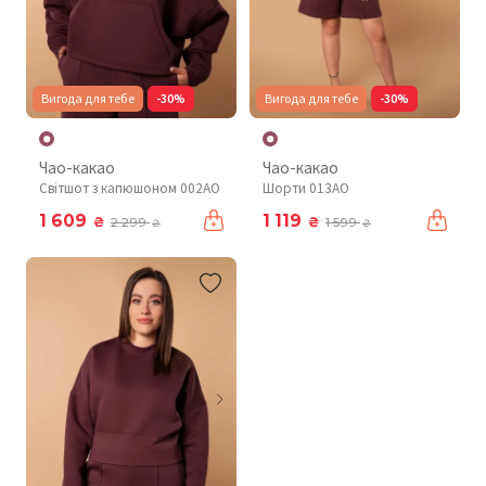
Вигода для тебе
-30%
Вигода для тебе
-30%
Чао-какао
Чао-какао
Світшот з капюшоном 002AO
Шорти 013AO
1 609
1 119
₴
₴
2 299
1 599
₴
₴