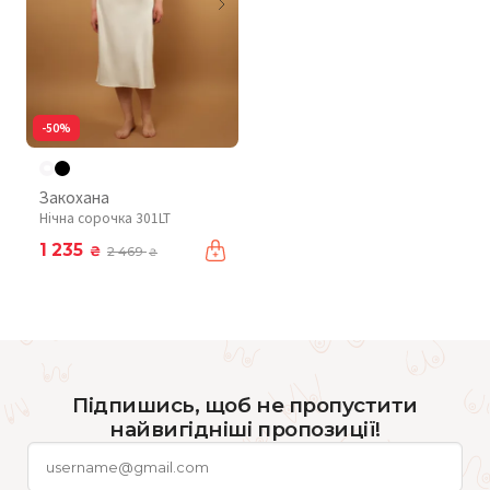
-50%
Закохана
Нічна сорочка 301LT
1 235
₴
2 469
₴
Підпишись, щоб не пропустити
найвигідніші пропозиції!