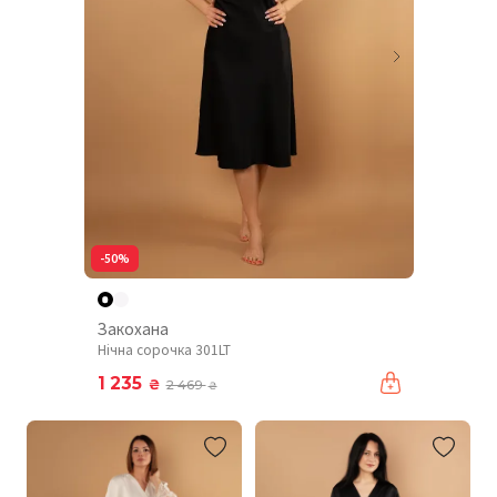
-50%
Закохана
Нічна сорочка 301LT
1 235
₴
2 469
₴