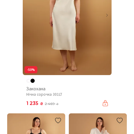
-50%
Закохана
Нічна сорочка 301LT
1 235
₴
2 469
₴