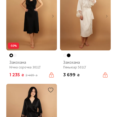
-50%
Закохана
Закохана
Нічна сорочка 301LT
Пеньюар 501LT
1 235
3 699
₴
₴
2 469
₴