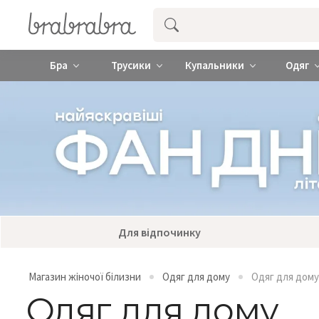
Купити нижню жіночу білизну ❤️ brab
Бра
Трусики
Купальники
Одяг
Для відпочинку
Магазин жіночої білизни
Одяг для дому
Одяг для дому
Одяг для дому