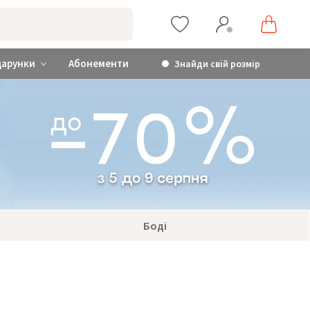
дарунки
Абонементи
Знайди свій розмір
Боді