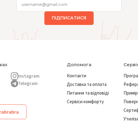
ПІДПИСАТИСЯ
жах
Допомога
Серві
Контакти
Програ
Instagram
Telegram
Доставка та оплата
Рефера
Питання та відповіді
Примір
Сервіси комфорту
Повер
Сертиф
brabrabra
Утиліз