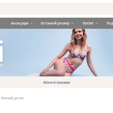
rabra ❤️ Київ та Україна
Аксесуари
Останній розмір
Outlet
По
Жіночі піжами
 Ніжний дотик