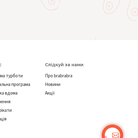
с
Слідкуй за нами
ма турботи
Про brabrabra
льна програма
Новини
ка вдома
Акції
нення
ікати
ація